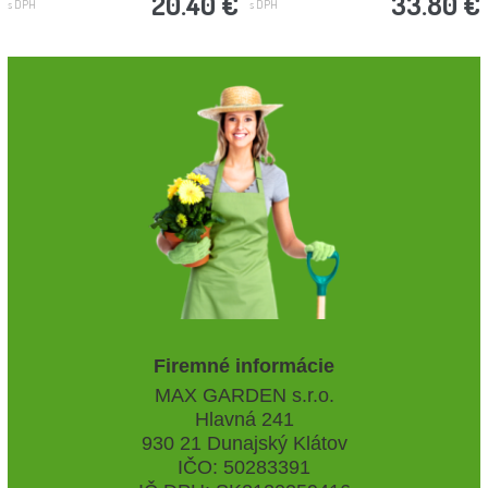
20.40 €
33.80 €
s DPH
s DPH
Firemné informácie
MAX GARDEN s.r.o.
Hlavná 241
930 21 Dunajský Klátov
IČO: 50283391