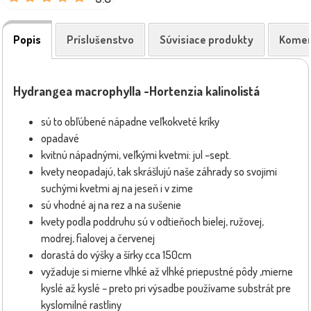
Popis
Príslušenstvo
Súvisiace produkty
Komen
Hydrangea macrophylla -Hortenzia kalinolistá
sú to obľúbené nápadne veľkokveté kríky
opadavé
kvitnú nápadnými, veľkými kvetmi: jul –sept.
kvety neopadajú, tak skrášlujú naše záhrady so svojimi
suchými kvetmi aj na jeseň i v zime
sú vhodné aj na rez a na sušenie
kvety podla poddruhu sú v odtieňoch bielej, ružovej,
modrej, fialovej a červenej
dorastá do výšky a šírky cca 150cm
vyžaduje si mierne vlhké až vlhké priepustné pôdy ,mierne
kyslé až kyslé – preto pri výsadbe používame substrát pre
kyslomilné rastliny