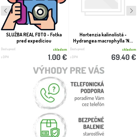
SLUŽBA REAL FOTO - Fotka
Hortenzia kalinolistá -
pred expedíciou
Hydrangea macrophylla ´N...
Dostupnosť:
Dostupnosť:
skladom
skladom
1.00 €
69.40 €
s DPH
s DPH