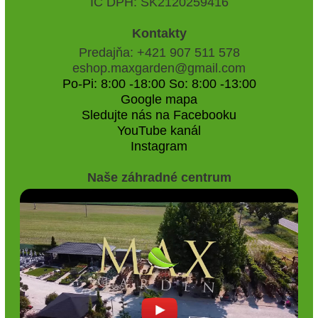
IČ DPH: SK2120259416
Kontakty
Predajňa: +421 907 511 578
eshop.maxgarden@gmail.com
Po-Pi: 8:00 -18:00 So: 8:00 -13:00
Google mapa
Sledujte nás na Facebooku
YouTube kanál
Instagram
Naše záhradné centrum