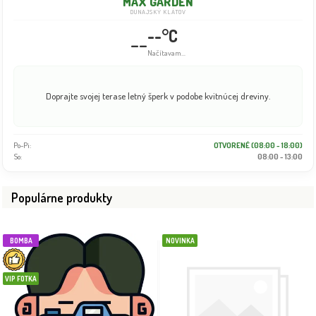
MAX GARDEN
DUNAJSKÝ KLÁTOV
--°C
--
Info dočasne nedostupné
Sadíme aj v lete! Naše kontajnerové rastliny letné horúčavy bezpečne
zvládnu.
Po-Pi:
OTVORENÉ (08:00 - 18:00)
So:
08:00 - 13:00
Populárne produkty
BOMBA
NOVINKA
VIP FOTKA