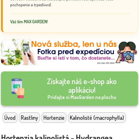
pochopenie a trpezlivosť.
Váš tím MAX GARDEN!
Získajte náš e-shop ako
aplikáciu!
Pridajte si MaxGarden na plochu
Úvod
Rastliny
Hortenzie
Kalinolisté (macrophylla)
Hortenzia kalinolistá - Hydrangea