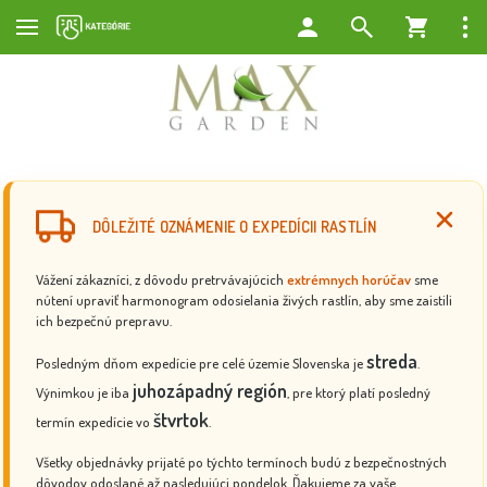
DÔLEŽITÉ OZNÁMENIE O EXPEDÍCII RASTLÍN
Vážení zákazníci, z dôvodu pretrvávajúcich
extrémnych horúčav
sme
nútení upraviť harmonogram odosielania živých rastlín, aby sme zaistili
ich bezpečnú prepravu.
streda
Posledným dňom expedície pre celé územie Slovenska je
.
juhozápadný región
Výnimkou je iba
, pre ktorý platí posledný
štvrtok
termín expedície vo
.
Všetky objednávky prijaté po týchto termínoch budú z bezpečnostných
dôvodov odoslané až nasledujúci pondelok. Ďakujeme za vaše