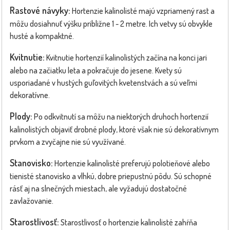
Rastové návyky:
Hortenzie kalinolisté majú vzpriamený rast a
môžu dosiahnuť výšku približne 1 - 2 metre. Ich vetvy sú obvykle
husté a kompaktné.
Kvitnutie:
Kvitnutie hortenzií kalinolistých začína na konci jari
alebo na začiatku leta a pokračuje do jesene. Kvety sú
usporiadané v hustých guľovitých kvetenstvách a sú veľmi
dekoratívne.
Plody:
Po odkvitnutí sa môžu na niektorých druhoch hortenzií
kalinolistých objaviť drobné plody, ktoré však nie sú dekoratívnym
prvkom a zvyčajne nie sú využívané.
Stanovisko:
Hortenzie kalinolisté preferujú polotieňové alebo
tienisté stanovisko a vlhkú, dobre priepustnú pôdu. Sú schopné
rásť aj na slnečných miestach, ale vyžadujú dostatočné
zavlažovanie.
Starostlivosť:
Starostlivosť o hortenzie kalinolisté zahŕňa