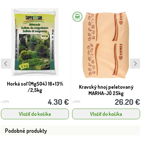
Horká soľ (MgSO4) 16+13%
Kravský hnoj peletovaný
/2,5kg
MARHA-JÓ 25kg
4.30 €
26.20 €
s DPH
s DPH
Vložiť do košíka
Vložiť do košíka
Podobné produkty