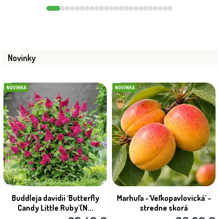
Novinky
NOVINKA
NOVINKA
Buddleja davidii ´Butterfly
Marhuľa -´Veľkopavlovická´ -
Candy Little Ruby´(N...
stredne skorá