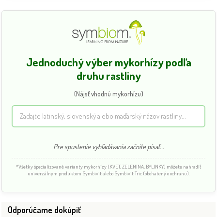
Jednoduchý výber mykorhízy podľa
druhu rastliny
(Nájsť vhodnú mykorhízu)
Pre spustenie vyhľadávania začnite písať...
*Všetky špecializované varianty mykorhízy (KVET, ZELENINA, BYLINKY) môžete nahradiť
univerzálnym produktom Symbivit alebo Symbivit Tric (obohatený o ochranu).
Odporúčame dokúpiť