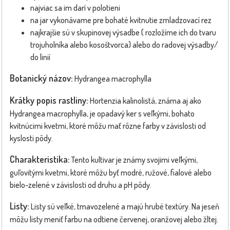
najviac sa im darí v polotieni
na jar vykonávame pre bohaté kvitnutie zmladzovací rez
najkrajšie sú v skupinovej výsadbe ( rozložíme ich do tvaru
trojuholníka alebo kosoštvorca) alebo do radovej výsadby/
do linií
Botanický názov:
Hydrangea macrophylla
Krátky popis rastliny:
Hortenzia kalinolistá, známa aj ako
Hydrangea macrophylla, je opadavý ker s veľkými, bohato
kvitnúcimi kvetmi, ktoré môžu mať rôzne farby v závislosti od
kyslosti pôdy.
Charakteristika:
Tento kultivar je známy svojimi veľkými,
guľovitými kvetmi, ktoré môžu byť modré, ružové, fialové alebo
bielo-zelené v závislosti od druhu a pH pôdy.
Listy:
Listy sú veľké, tmavozelené a majú hrubé textúry. Na jeseň
môžu listy meniť farbu na odtiene červenej, oranžovej alebo žltej.