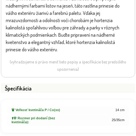
nádhernými farbami listov na jeseň, táto rastlina prinesie do
vášho exteriéru žiarivú a farebnú paletu. Vďaka jej
mrazuvzdornosti a odolnosti voči chorobám je hortenzia
kalinolistá spoľahlivou voľbou pre záhrady a parky v rôznych
klimatických podmienkach. Buďte pripravení na nádherné
kvetenstvo a elegantný vzhľad, ktoré hortenzia kalinolistá
prinesie do vášho exteriéru.
(vyhradzujeme si právo meniť tieto popisy a špecifikácie bez predošlého
upozornenia)
Špecifikácia
🗑️ Veľkosť kvetináča P / Co(xx)
14 cm
⬆️🌸 Rozmer pri dodaní (bez
25/35cm
kvetináča):