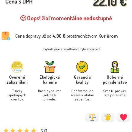
22.10 €
Cena s DPH
🙁 Oops! žiaľ momentálne nedostupné
Cena dopravy už od
4.90 €
prostredníctvom
Kuriérom
(Vyhradzujeme si právo tlačových chýb a zmeny cien)
Overené
Ekologické
Garancia
Odborné
zákazníkmi
balenie
kvality
poradenstvo
Tisícky
Rastliny balíme
Dodávame len
Sme tu pre vás,
spokojných
šetrne k
zdravé a vitálne
radi poradíme.
klientov.
prírode.
sadenice.
5.0