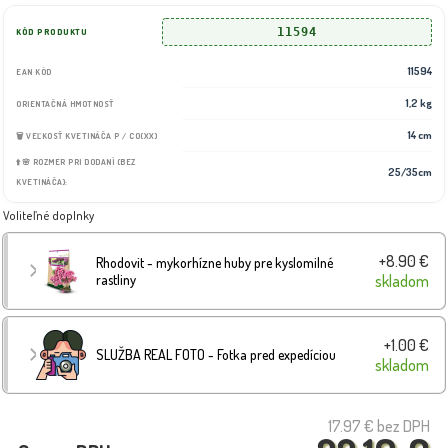
11594
KÓD PRODUKTU
11594
EAN KÓD
1,2 kg
ORIENTAČNÁ HMOTNOSŤ
14 cm
🗑️ VEĽKOSŤ KVETINÁČA P / CO(XX)
⬆️🌸 ROZMER PRI DODANÍ (BEZ
25/35cm
KVETINÁČA):
Voliteľné doplnky
+8.90 €
Rhodovit - mykorhízne huby pre kyslomilné
rastliny
skladom
+1.00 €
SLUŽBA REAL FOTO - Fotka pred expedíciou
skladom
17.97 €
bez DPH