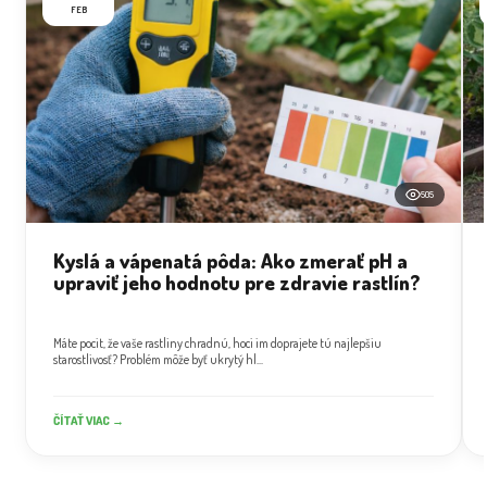
FEB
505
Kyslá a vápenatá pôda: Ako zmerať pH a
upraviť jeho hodnotu pre zdravie rastlín?
Máte pocit, že vaše rastliny chradnú, hoci im doprajete tú najlepšiu
starostlivosť? Problém môže byť ukrytý hl...
ČÍTAŤ VIAC →