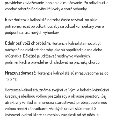
pravidelné zavlažovanie, hnojenie a mulčovanie. Po odkvitnutí je
vhodné odstrániť odkvitnuté kvety a staré výhonky.
Rez:
Hortenzie kalinolisté netreba často rezávať, no ak je
potrebné, rezať po odkvitnutí, aby sa udržal kompaktný tvar a
podporil sa rast nových výhonkov.
Odolnosť voči chorobám:
Hortenzie kalinolisté môžu byť
náchylné na niektoré choroby, ako sú napríklad plesne alebo
múčnatka. Dôležité je udržiavať rastliny vo vhodných
podmienkach a pravidelne ich sledovať na príznaky chorôb.
Mrazuvzdornosť:
Hortenzie kalinolisté sú mrazuvzdorné až do
-12,2 °C.
Hortenzia kalinolistá, známa svojimi veľkými a bohato kvitnúcimi
kvetmi, je ideálnou voľbou pre záhrady a okrasné priestory. Jej
atraktívny vzhľad a nenáročná starostlivosť ju robia populárnou
voľbou medzi záhradkármi všetkých úrovní skúseností. S
krásnymi kvetmi, ktoré sa menia v závislosti od pH pôdy, a