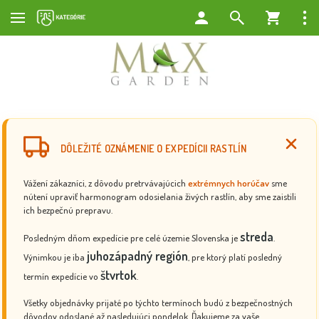
DÔLEŽITÉ OZNÁMENIE O EXPEDÍCII RASTLÍN
Vážení zákazníci, z dôvodu pretrvávajúcich
extrémnych horúčav
sme
nútení upraviť harmonogram odosielania živých rastlín, aby sme zaistili
ich bezpečnú prepravu.
streda
Posledným dňom expedície pre celé územie Slovenska je
.
juhozápadný región
Výnimkou je iba
, pre ktorý platí posledný
štvrtok
termín expedície vo
.
Všetky objednávky prijaté po týchto termínoch budú z bezpečnostných
dôvodov odoslané až nasledujúci pondelok. Ďakujeme za vaše