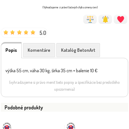
(Vyhradzujeme si právo tlačových chýb a zmeny cien)
5.0
Popis
Komentáre
Katalóg BetonArt
výška 55 cm, váha 30 kg, šírka 35 cm + balenie 10 €
(vyhradzujeme si právo meniť tieto popisy a špecifikácie bez predošlého
upozornenia)
Podobné produkty