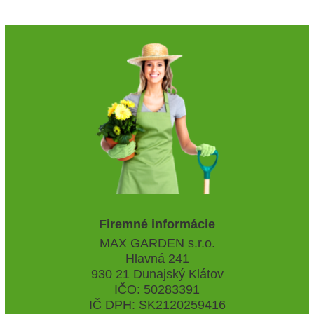
Firemné informácie
MAX GARDEN s.r.o.
Hlavná 241
930 21 Dunajský Klátov
IČO: 50283391
IČ DPH: SK2120259416