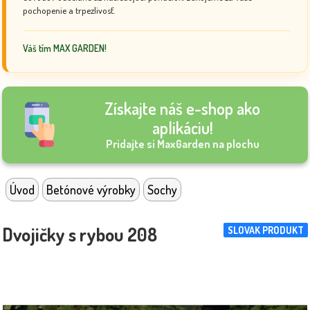
pochopenie a trpezlivosť.
Váš tím MAX GARDEN!
Získajte náš e-shop ako
aplikáciu!
Pridajte si MaxGarden na plochu
Úvod
Betónové výrobky
Sochy
Dvojičky s rybou 208
SLOVAK PRODUKT