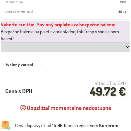
208
INTERNÉ ČÍSLO
30 kg
ORIENTAČNÁ HMOTNOSŤ
Vyberte si nižšie: Povinný príplatok za bezpečné balenie
Bezpečné balenie na palete v priehľadnej fólii (resp.v špeciálnom
balení)!
-
Zvolený variant
40.43 €
bez DPH
49.72 €
Cena s DPH
🙁 Oops! žiaľ momentálne nedostupné
Cena dopravy už od
15.90 €
prostredníctvom
Kuriérom