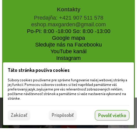
Kontakty
Predajňa: +421 907 511 578
eshop.maxgarden@gmail.com
Po-Pi: 8:00 -18:00 So: 8:00 -13:00
Google mapa
Sledujte nás na Facebooku
YouTube kanál
Instagram
Táto stránka používa cookies
Naše záhradné centrum
Súbory cookies používame pre správne fungovanie našej webovej stránky a
jej funkcií. Pomocou súborov cookies si tiež napríklad pamätáme váš
preferovaný jazyk, zvyšujeme pre vás relevantnosť zobrazovaných reklám,
počítame návštevnosť stránok a pamätáme si vaše nastavenia vykonané na
stránke.
Táto stránka používa súbory cookies, ktoré nám
pomáhajú poskytovať služby. Používaním našich
Súhlasím
Zakázať
Prispôsobiť
Povoliť všetko
služieb vyjadrujete súhlas s používaním súborov
cookies.
Viac informácií nájdete tu.