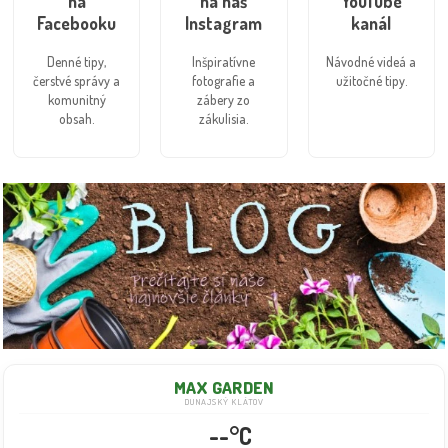
na
na náš
YouTube
Facebooku
Instagram
kanál
Denné tipy,
Inšpiratívne
Návodné videá a
čerstvé správy a
fotografie a
užitočné tipy.
komunitný
zábery zo
obsah.
zákulisia.
MAX GARDEN
DUNAJSKÝ KLÁTOV
--°C
--