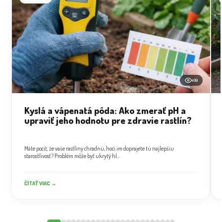
499
Kyslá a vápenatá pôda: Ako zmerať pH a
upraviť jeho hodnotu pre zdravie rastlín?
Máte pocit, že vaše rastliny chradnú, hoci im doprajete tú najlepšiu
starostlivosť? Problém môže byť ukrytý hl...
ČÍTAŤ VIAC →