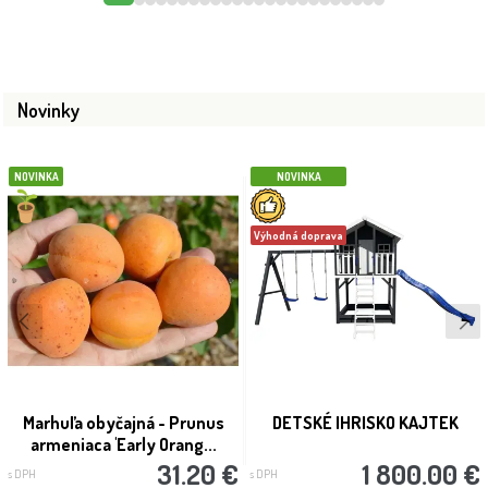
Novinky
NOVINKA
NOVINKA
Výhodná doprava
Marhuľa obyčajná - Prunus
DETSKÉ IHRISKO KAJTEK
armeniaca 'Early Orang...
31.20 €
1 800.00 €
s DPH
s DPH