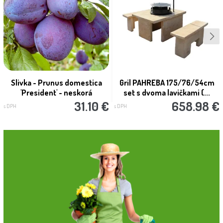
Slivka - Prunus domestica
Gril PAHREBA 175/76/54cm
'President' - neskorá
set s dvoma lavičkami (...
31.10 €
658.98 €
s DPH
s DPH