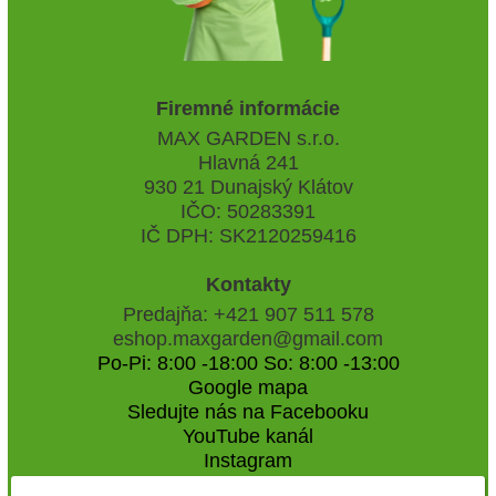
Firemné informácie
MAX GARDEN s.r.o.
Hlavná 241
930 21 Dunajský Klátov
IČO: 50283391
IČ DPH: SK2120259416
Kontakty
Predajňa: +421 907 511 578
eshop.maxgarden@gmail.com
Po-Pi: 8:00 -18:00 So: 8:00 -13:00
Google mapa
Sledujte nás na Facebooku
YouTube kanál
Instagram