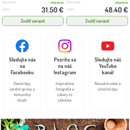
Dostupnosť:
Dostupnosť:
skladom
skladom
31.50 €
48.40 €
s DPH
s DPH
Zvoliť variant
Zvoliť variant
Sledujte nás
Pozrite sa
Sledujte náš
na
na náš
YouTube
Facebooku
Instagram
kanál
Denné tipy,
Inšpiratívne
Návodné videá a
čerstvé správy a
fotografie a
užitočné tipy.
komunitný
zábery zo
obsah.
zákulisia.