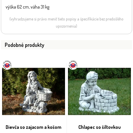
výška 62 cm, váha 31 kg
(vyhradzujeme si právo meniť tieto popisy a špecifikácie bez predošlého
upozornenia)
Podobné produkty
Dievča so zajacom a košom
Chlapec so šiltovkou