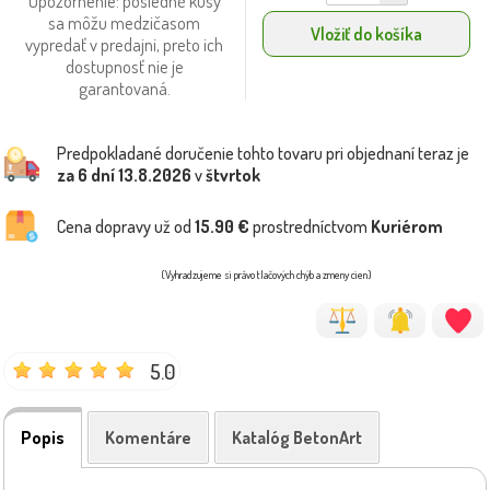
Upozornenie: posledné kusy
sa môžu medzičasom
Vložiť do košíka
vypredať v predajni, preto ich
dostupnosť nie je
garantovaná.
Predpokladané doručenie tohto tovaru pri objednaní teraz je
za 6 dní
13.8.2026
v
štvrtok
Cena dopravy už od
15.90 €
prostredníctvom
Kuriérom
(Vyhradzujeme si právo tlačových chýb a zmeny cien)
5.0
Popis
Komentáre
Katalóg BetonArt