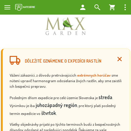
DÔLEŽITÉ OZNÁMENIE O EXPEDÍCII RASTLÍN
Vážení zákazníci, z dôvodu pretrvávajúcich
extrémnych horúčav
sme
nútení upraviť harmonogram odosielania živých rastlín, aby sme zaistili
ich bezpečnú prepravu.
streda
Posledným dňom expedície pre celé územie Slovenska je
.
juhozápadný región
Výnimkou je iba
, pre ktorý platí posledný
štvrtok
termín expedície vo
.
Všetky objednávky prijaté po týchto termínoch budú z bezpečnostných
dôvodov odoslané až nasledujúci pondelok. Ďakujeme za vaše