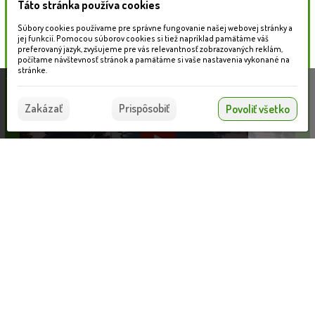
Táto stránka používa cookies
Naše záhradné centrum
Súbory cookies používame pre správne fungovanie našej webovej stránky a
jej funkcií. Pomocou súborov cookies si tiež napríklad pamätáme váš
preferovaný jazyk, zvyšujeme pre vás relevantnosť zobrazovaných reklám,
počítame návštevnosť stránok a pamätáme si vaše nastavenia vykonané na
stránke.
Táto stránka používa súbory cookies, ktoré nám
pomáhajú poskytovať služby. Používaním našich
Súhlasím
Zakázať
Prispôsobiť
Povoliť všetko
služieb vyjadrujete súhlas s používaním súborov
cookies.
Viac informácií nájdete tu.
Dievča s košom 139
Informácie pre zákazníkov
VLOŽIŤ DO KOŠÍKA
58.90 €
Blog
Obchodné podmienky
Ochrana osobných údajov
Platobné možnosti
Cenník dopravy