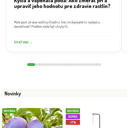
Kyslá a vápenatá pôda: Ako zmerať pH a
upraviť jeho hodnotu pre zdravie rastlín?
Máte pocit, že vaše rastliny chradnú, hoci im doprajete tú najlepšiu
starostlivosť? Problém môže byť ukrytý hl...
ČÍTAŤ VIAC →
Novinky
NOVINKA
NOVINKA
BOMBA
-17%