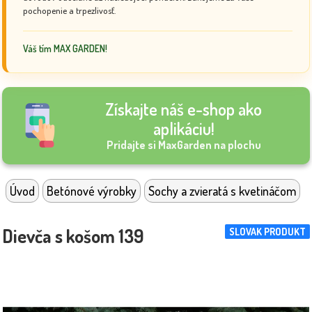
pochopenie a trpezlivosť.
Váš tím MAX GARDEN!
Získajte náš e-shop ako
aplikáciu!
Pridajte si MaxGarden na plochu
Úvod
Betónové výrobky
Sochy a zvieratá s kvetináčom
Dievča s košom 139
SLOVAK PRODUKT