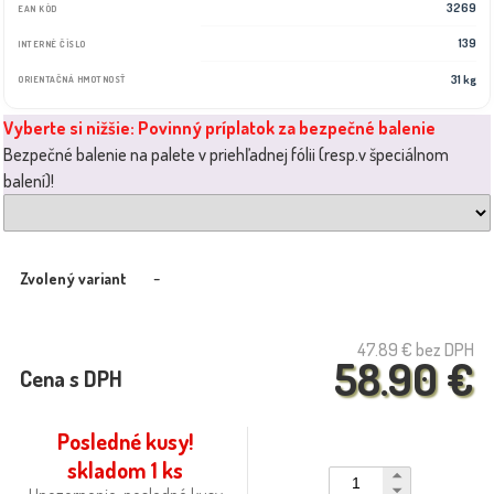
3269
EAN KÓD
139
INTERNÉ ČÍSLO
31 kg
ORIENTAČNÁ HMOTNOSŤ
Vyberte si nižšie: Povinný príplatok za bezpečné balenie
Bezpečné balenie na palete v priehľadnej fólii (resp.v špeciálnom
balení)!
-
Zvolený variant
47.89 €
bez DPH
58.90 €
Cena s DPH
Posledné kusy!
skladom 1 ks