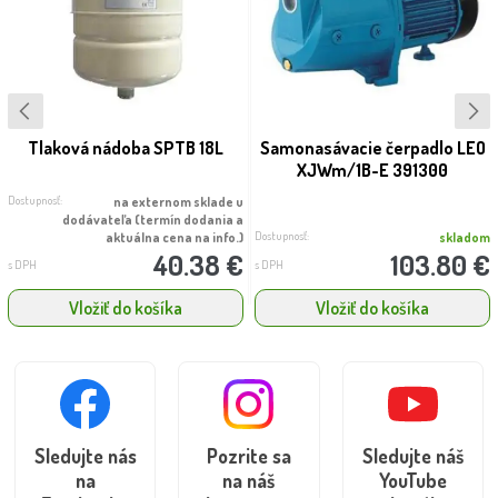
Tlaková nádoba SPTB 18L
Samonasávacie čerpadlo LEO
XJWm/1B-E 391300
Dostupnosť:
na externom sklade u
dodávateľa (termín dodania a
Dostupnosť:
aktuálna cena na info.)
skladom
40.38 €
103.80 €
s DPH
s DPH
Vložiť do košíka
Vložiť do košíka
Sledujte nás
Pozrite sa
Sledujte náš
na
na náš
YouTube