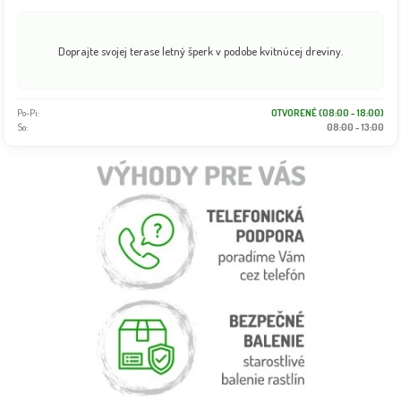
Túžite po okamžitom tieni? Ponúkame široký výber vyrastených stromov.
Po-Pi:
OTVORENÉ (08:00 - 18:00)
So:
08:00 - 13:00