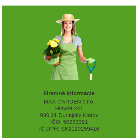
Firemné informácie
MAX GARDEN s.r.o.
Hlavná 241
930 21 Dunajský Klátov
IČO: 50283391
IČ DPH: SK2120259416