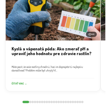
505
Kyslá a vápenatá pôda: Ako zmerať pH a
upraviť jeho hodnotu pre zdravie rastlín?
Máte pocit, že vaše rastliny chradnú, hoci im doprajete tú najlepšiu
starostlivosť? Problém môže byť ukrytý hl...
ČÍTAŤ VIAC →