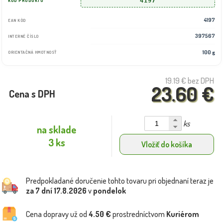
4197
KÓD PRODUKTU
4197
EAN KÓD
397567
INTERNÉ ČÍSLO
100 g
ORIENTAČNÁ HMOTNOSŤ
19.19 €
bez DPH
23.60 €
Cena s DPH
ks
na sklade
3 ks
Vložiť do košíka
Predpokladané doručenie tohto tovaru pri objednaní teraz je
za 7 dní
17.8.2026
v
pondelok
Cena dopravy už od
4.50 €
prostredníctvom
Kuriérom