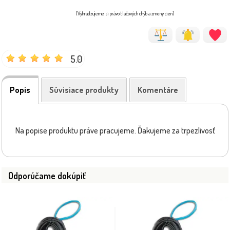
(Vyhradzujeme si právo tlačových chýb a zmeny cien)
5.0
Popis
Súvisiace produkty
Komentáre
Na popise produktu práve pracujeme. Ďakujeme za trpezlivosť
Odporúčame dokúpiť