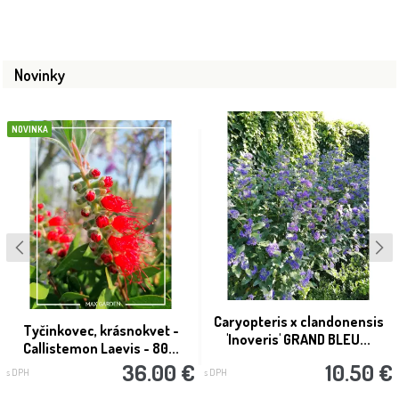
Novinky
NOVINKA
Caryopteris x clandonensis
Tyčinkovec, krásnokvet -
'Inoveris' GRAND BLEU...
Callistemon Laevis - 80...
36.00 €
10.50 €
s DPH
s DPH