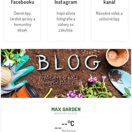
Facebooku
Instagram
kanál
Denné tipy,
Inšpiratívne
Návodné videá a
čerstvé správy a
fotografie a
užitočné tipy.
komunitný
zábery zo
obsah.
zákulisia.
MAX GARDEN
DUNAJSKÝ KLÁTOV
--°C
--
Načítavam...