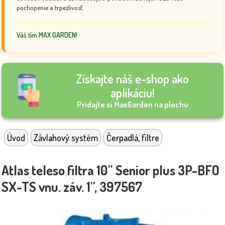
pochopenie a trpezlivosť.
Váš tím MAX GARDEN!
Získajte náš e-shop ako
aplikáciu!
Pridajte si MaxGarden na plochu
Úvod
Závlahový systém
Čerpadlá, filtre
Atlas teleso filtra 10'' Senior plus 3P-BFO
SX-TS vnu. záv. 1'', 397567