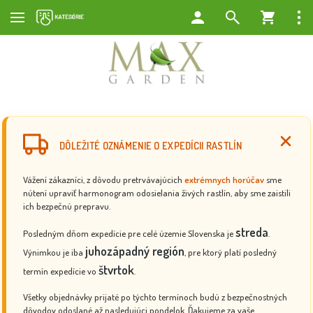
DÔLEŽITÉ OZNÁMENIE O EXPEDÍCII RASTLÍN
Vážení zákazníci, z dôvodu pretrvávajúcich
extrémnych horúčav
sme
nútení upraviť harmonogram odosielania živých rastlín, aby sme zaistili
ich bezpečnú prepravu.
streda
Posledným dňom expedície pre celé územie Slovenska je
.
juhozápadný región
Výnimkou je iba
, pre ktorý platí posledný
štvrtok
termín expedície vo
.
Všetky objednávky prijaté po týchto termínoch budú z bezpečnostných
dôvodov odoslané až nasledujúci pondelok. Ďakujeme za vaše