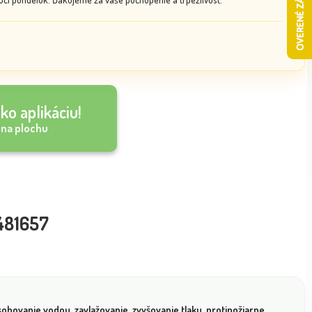
ko aplikáciu!
 na plochu
 481657
sobovanie vodou, zavlažovanie, zvyšovanie tlaku, protipožiarne