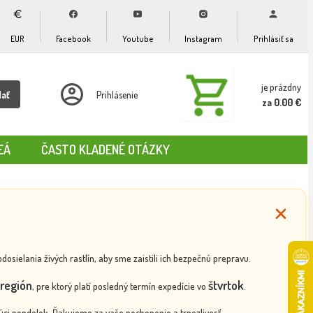
EUR
Facebook
Youtube
Instagram
Prihlásiť sa
je prázdny
dať
Prihlásenie
za 0.00 €
EÁ
ČASTO KLADENÉ OTÁZKY
ielania živých rastlín, aby sme zaistili ich bezpečnú prepravu.
región
štvrtok
, pre ktorý platí posledný termín expedície vo
.
ci pondelok. Ďakujeme za vaše pochopenie a trpezlivosť.