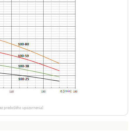
 bez predošlého upozornenia)