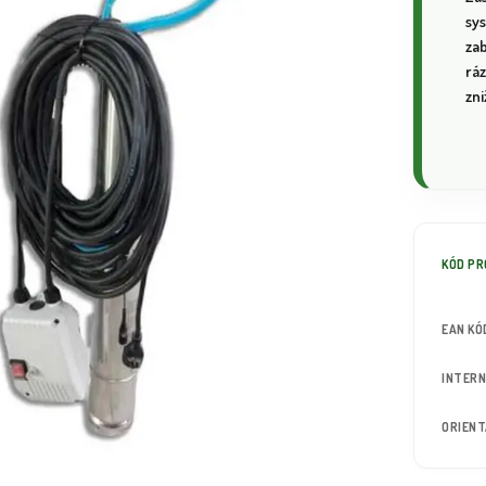
sys
za
ráz
zni
KÓD P
EAN KÓ
INTERN
ORIEN