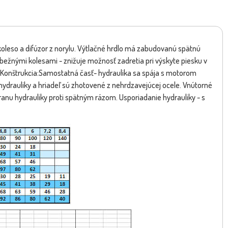
koleso a difúzor z norylu. Výtlačné hrdlo má zabudovanú spätnú
bežnými kolesami - znižuje možnosť zadretia pri výskyte piesku v
).Konštrukcia:Samostatná časť- hydraulika sa spája s motorom
hydrauliky a hriadeľ sú zhotovené z nehrdzavejúcej ocele. Vnútorné
ranu hydrauliky proti spätným rázom. Usporiadanie hydrauliky - s