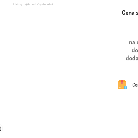
(obrázky majú len ilustračný charakter)
Cena 
na 
do
doda
Ce
0