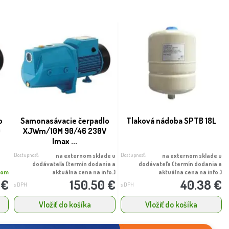
o
Samonasávacie čerpadlo
Tlaková nádoba SPTB 18L
0
XJWm/10M 90/46 230V
Imax ...
Dostupnosť:
Dostupnosť:
na externom sklade u
na externom sklade u
dodávateľa (termín dodania a
dodávateľa (termín dodania a
dom
aktuálna cena na info.)
aktuálna cena na info.)
 €
150.50 €
40.38 €
s DPH
s DPH
Vložiť do košíka
Vložiť do košíka