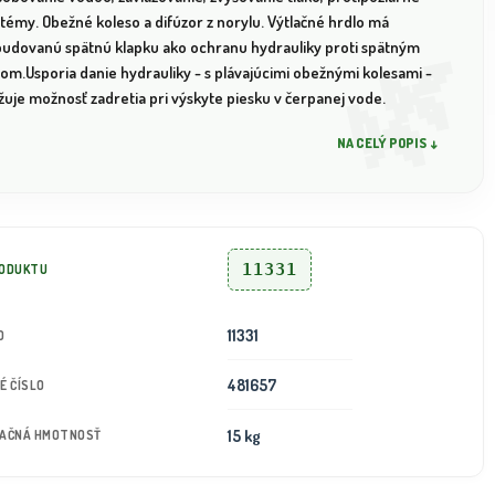
témy. Obežné koleso a difúzor z norylu. Výtlačné hrdlo má
budovanú spätnú klapku ako ochranu hydrauliky proti spätným
om.Usporia danie hydrauliky - s plávajúcimi obežnými kolesami -
žuje možnosť zadretia pri výskyte piesku v čerpanej vode.
NA CELÝ POPIS ↓
11331
RODUKTU
11331
D
481657
É ČÍSLO
15 kg
TAČNÁ HMOTNOSŤ