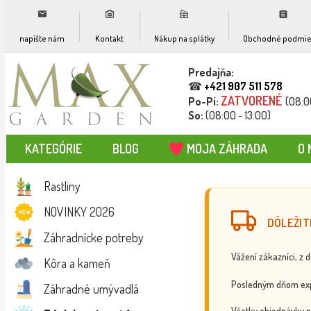
napíšte nám
Kontakt
Nákup na splátky
Obchodné podmie
Predajňa:
☎
+421 907 511 578
ZATVORENÉ
Po-Pi:
(08:0
So:
(08:00 - 13:00)
KATEGÓRIE
BLOG
MOJA ZÁHRADA
O 
Rastliny
NOVINKY 2026
DÔLEŽIT
Záhradnícke potreby
Vážení zákazníci, z 
Kôra a kameň
Posledným dňom exp
Záhradné umývadlá
Všetky objednávky p