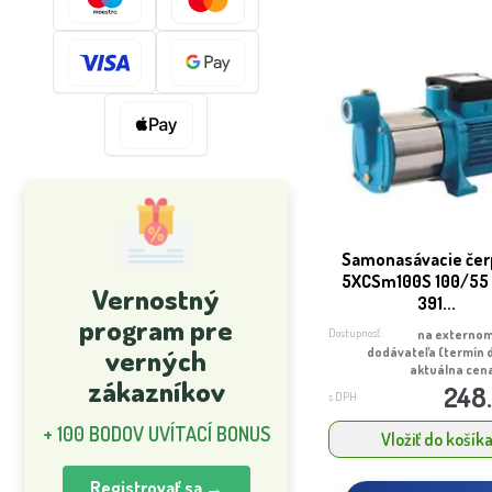
Samonasávacie čer
5XCSm100S 100/55
Vernostný
391...
program pre
Dostupnosť:
na externom
verných
dodávateľa (termín 
aktuálna cena
zákazníkov
248
s DPH
+ 100 BODOV UVÍTACÍ BONUS
Vložiť do košík
Registrovať sa →