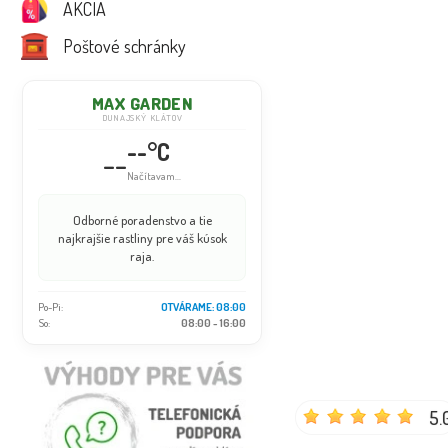
AKCIA
Poštové schránky
MAX GARDEN
DUNAJSKÝ KLÁTOV
--°C
--
Načítavam...
Odborné poradenstvo a tie
najkrajšie rastliny pre váš kúsok
raja.
Po-Pi:
OTVÁRAME: 08:00
So:
08:00 - 16:00
5.