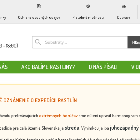
nky
Ochrana osobných údajov
Platobné možnosti
Doprava
Hľa
0 - 18:00)
NÁS
AKO BALÍME RASTLINY?
O NÁS PÍSALI
VID
É OZNÁMENIE O EXPEDÍCII RASTLÍN
dôvodu pretrvávajúcich
extrémnych horúčav
sme nútení upraviť harmonogram odos
streda
juhozápadný 
edície pre celé územie Slovenska je
. Výnimkou je iba
rijaté po týchto termínoch budú z bezpečnostných dôvodov odoslané až nasledujú