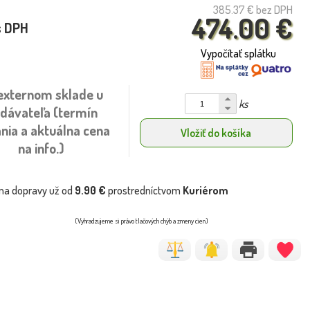
385.37 €
bez DPH
474.00 €
s DPH
Vypočítať splátku
externom sklade u
ks
dávateľa (termín
nia a aktuálna cena
Vložiť do košíka
na info.)
na dopravy už od
9.90 €
prostredníctvom
Kuriérom
(Vyhradzujeme si právo tlačových chýb a zmeny cien)