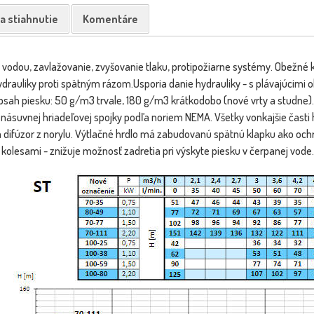
a stiahnutie
Komentáre
 vodou, zavlažovanie, zvyšovanie tlaku, protipožiarne systémy. Obežné 
drauliky proti spätným rázom.Usporia danie hydrauliky - s plávajúcimi o
bsah piesku: 50 g/m3 trvale, 180 g/m3 krátkodobo (nové vrty a studne
násuvnej hriadeľovej spojky podľa noriem NEMA. Všetky vonkajšie časti 
a difúzor z norylu. Výtlačné hrdlo má zabudovanú spätnú klapku ako och
kolesami - znižuje možnosť zadretia pri výskyte piesku v čerpanej vode.