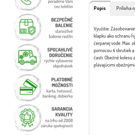
Popis
Príloha n
Využitie: Zásobovanie
klapku ako ochranu hy
čerpanej vode. Max. o
pomocou 4 skrutiek a 
časti: Obežné koleso 
plávajúcimi obežnými 