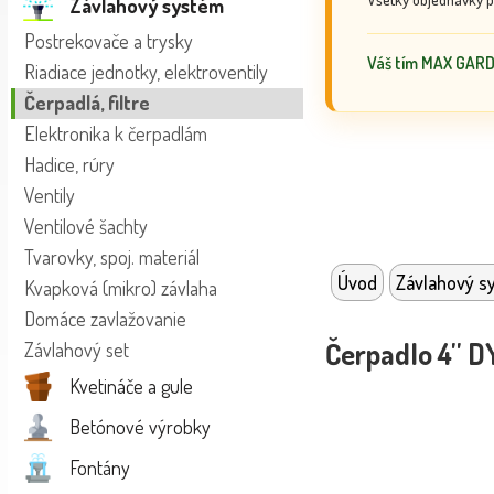
Závlahový systém
Postrekovače a trysky
Váš tím MAX GAR
Riadiace jednotky, elektroventily
Čerpadlá, filtre
Elektronika k čerpadlám
Hadice, rúry
Ventily
Ventilové šachty
Tvarovky, spoj. materiál
Úvod
Závlahový s
Kvapková (mikro) závlaha
Domáce zavlažovanie
Čerpadlo 4'' 
Závlahový set
Kvetináče a gule
Betónové výrobky
Fontány