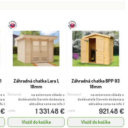
1
Záhradná chatka Lara 1,
Záhradná chatka BPP 03
18mm
18mm
Dostupnosť:
Dostupnosť:
e u
na externom sklade u
na externom sklade u
ia a
dodávateľa (termín dodania a
dodávateľa (termín dodania a
fo.)
aktuálna cena na info.)
aktuálna cena na info.)
 €
1 331.48 €
921.48 €
s DPH
s DPH
Vložiť do košíka
Vložiť do košíka