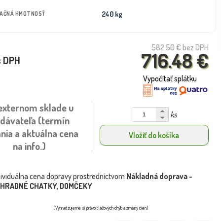
240 kg
TAČNÁ HMOTNOSŤ
582.50 €
bez DPH
716.48 €
s DPH
Vypočítať splátku
externom sklade u
ks
dávateľa (termín
nia a aktuálna cena
Vložiť do košíka
na info.)
dividuálna cena dopravy prostredníctvom
Nákladná doprava -
HRADNÉ CHATKY, DOMČEKY
(Vyhradzujeme si právo tlačových chýb a zmeny cien)