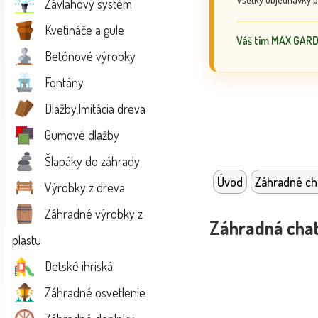
Závlahový systém
Kvetináče a gule
Váš tím MAX GAR
Betónové výrobky
Fontány
Dlažby,Imitácia dreva
Gumové dlažby
Šlapáky do záhrady
Úvod
Záhradné ch
Výrobky z dreva
Záhradné výrobky z
Záhradná cha
plastu
Detské ihriská
Záhradné osvetlenie