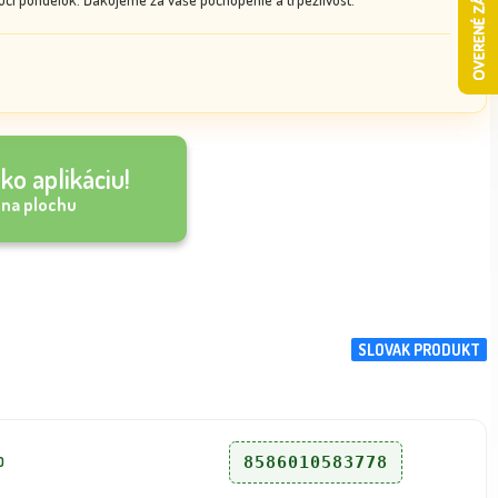
ko aplikáciu!
 na plochu
SLOVAK PRODUKT
8586010583778
D