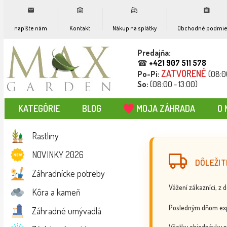
napíšte nám
Kontakt
Nákup na splátky
Obchodné podmie
Predajňa:
☎
+421 907 511 578
ZATVORENÉ
Po-Pi:
(08:0
So:
(08:00 - 13:00)
KATEGÓRIE
BLOG
MOJA ZÁHRADA
O 
Rastliny
NOVINKY 2026
DÔLEŽIT
Záhradnícke potreby
Vážení zákazníci, z 
Kôra a kameň
Posledným dňom exp
Záhradné umývadlá
Všetky objednávky p