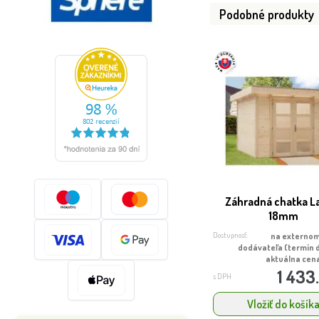
Podobné produkty
Záhradná chatka La
18mm
Dostupnosť:
na externom
dodávateľa (termín 
aktuálna cena
1 433
s DPH
Vložiť do košík