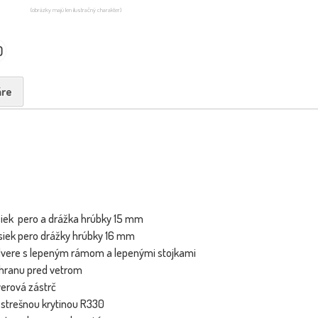
(obrázky majú len ilustračný charakter)
0
re
siek pero a drážka hrúbky 15 mm
siek pero drážky hrúbky 16 mm
é dvere s lepeným rámom a lepenými stojkami
chranu pred vetrom
verová zástrč
 strešnou krytinou R330