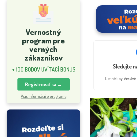
Vernostný
program pre
verných
zákazníkov
Sledujte 
+ 100 BODOV UVÍTACÍ BONUS
Denné tipy, čerstv
Registrovať sa →
Viac informácií o programe