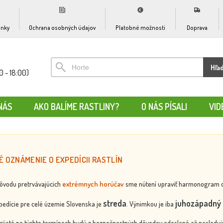
nky
Ochrana osobných údajov
Platobné možnosti
Doprava
Hľa
0 - 18:00)
NÁS
AKO BALÍME RASTLINY?
O NÁS PÍSALI
VID
É OZNÁMENIE O EXPEDÍCII RASTLÍN
dôvodu pretrvávajúcich
extrémnych horúčav
sme nútení upraviť harmonogram odos
streda
juhozápadný 
edície pre celé územie Slovenska je
. Výnimkou je iba
rijaté po týchto termínoch budú z bezpečnostných dôvodov odoslané až nasledujú