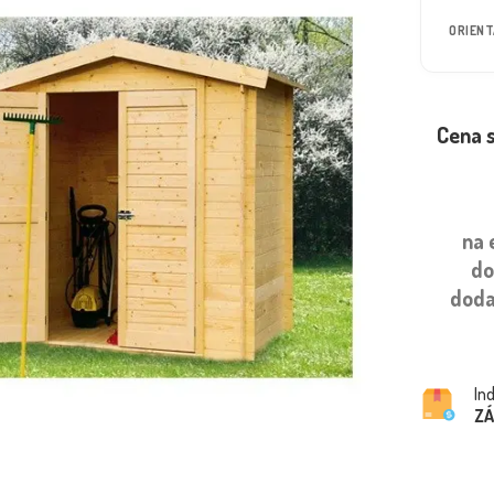
ORIEN
Cena 
na 
do
doda
In
ZÁ