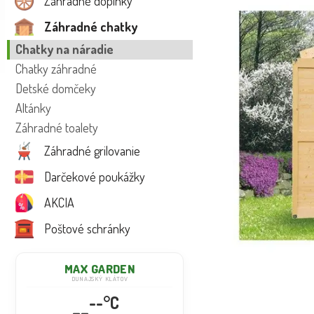
Záhradné doplnky
Záhradné chatky
Chatky na náradie
Chatky záhradné
Detské domčeky
Altánky
Záhradné toalety
Záhradné grilovanie
Darčekové poukážky
AKCIA
Poštové schránky
MAX GARDEN
DUNAJSKÝ KLÁTOV
--°C
--