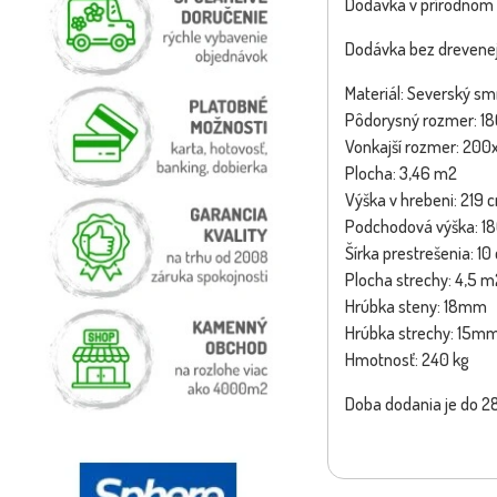
Dodávka v prírodnom 
Dodávka bez drevenej 
Materiál: Severský sm
Pôdorysný rozmer: 1
Vonkajší rozmer: 20
Plocha: 3,46 m2
Výška v hrebeni: 219 
Podchodová výška: 1
Šírka prestrešenia: 10
Plocha strechy: 4,5 m
Hrúbka steny: 18mm
Hrúbka strechy: 15m
Hmotnosť: 240 kg
Doba dodania je do 28