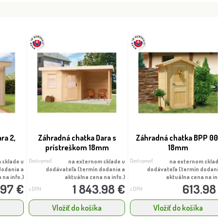
ra 2,
Záhradná chatka Dara s
Záhradná chatka BPP 00
prístreškom 18mm
18mm
Dostupnosť:
Dostupnosť:
 sklade u
na externom sklade u
na externom sklad
dodania a
dodávateľa (termín dodania a
dodávateľa (termín dodan
 na info.)
aktuálna cena na info.)
aktuálna cena na in
.97 €
1 843.98 €
613.98
s DPH
s DPH
a
Vložiť do košíka
Vložiť do košíka