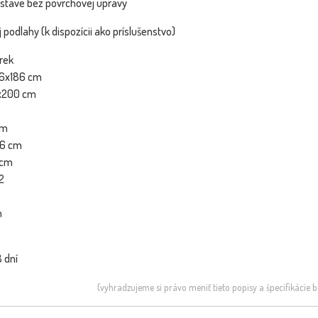
stave bez povrchovej úpravy
podlahy (k dispozícii ako príslušenstvo)
rek
86x186 cm
0x200 cm
cm
86 cm
 cm
2
m
 dní
(vyhradzujeme si právo meniť tieto popisy a špecifikácie