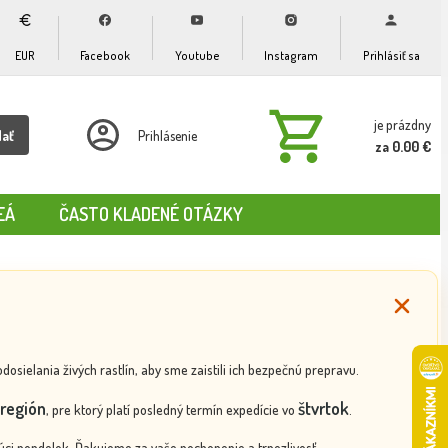
EUR
Facebook
Youtube
Instagram
Prihlásiť sa
je prázdny
dať
Prihlásenie
za 0.00 €
EÁ
ČASTO KLADENÉ OTÁZKY
ielania živých rastlín, aby sme zaistili ich bezpečnú prepravu.
región
štvrtok
, pre ktorý platí posledný termín expedície vo
.
ci pondelok. Ďakujeme za vaše pochopenie a trpezlivosť.