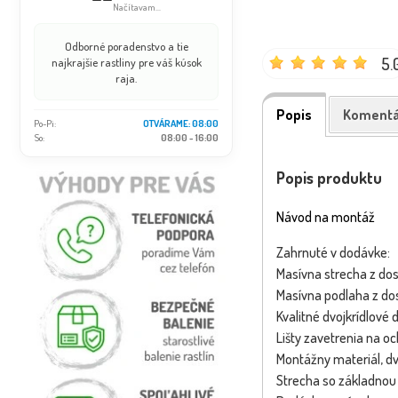
Načítavam...
Odborné poradenstvo a tie
5.
najkrajšie rastliny pre váš kúsok
raja.
Popis
Komentá
Po-Pi:
OTVÁRAME: 08:00
So:
08:00 - 16:00
Popis produktu
Návod na montáž
Zahrnuté v dodávke:
Masívna strecha z do
Masívna podlaha z do
Kvalitné dvojkrídlov
Lišty zavetrenia na o
Montážny materiál, d
Strecha so základnou