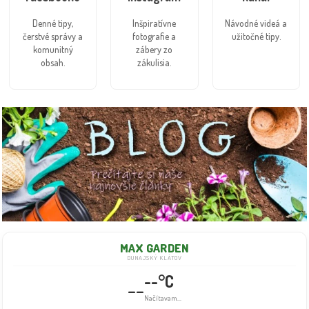
Denné tipy,
Inšpiratívne
Návodné videá a
čerstvé správy a
fotografie a
užitočné tipy.
komunitný
zábery zo
obsah.
zákulisia.
MAX GARDEN
DUNAJSKÝ KLÁTOV
--°C
--
Načítavam...