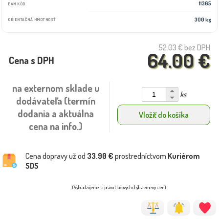
11365
EAN KÓD
300 kg
ORIENTAČNÁ HMOTNOSŤ
52.03 €
bez DPH
64.00 €
Cena s DPH
na externom sklade u
ks
dodávateľa (termín
dodania a aktuálna
Vložiť do košíka
cena na info.)
Cena dopravy už od
33.90 €
prostredníctvom
Kuriérom
SDS
(Vyhradzujeme si právo tlačových chýb a zmeny cien)