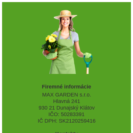
Firemné informácie
MAX GARDEN s.r.o.
Hlavná 241
930 21 Dunajský Klátov
IČO: 50283391
IČ DPH: SK2120259416