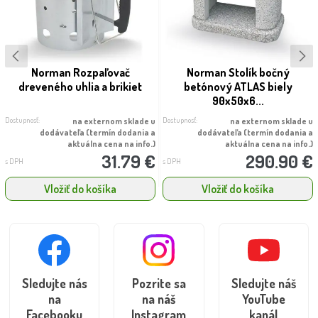
Norman Rozpaľovač
Norman Stolík bočný
dreveného uhlia a brikiet
betónový ATLAS biely
90x50x6...
Dostupnosť:
Dostupnosť:
na externom sklade u
na externom sklade u
dodávateľa (termín dodania a
dodávateľa (termín dodania a
aktuálna cena na info.)
aktuálna cena na info.)
31.79 €
290.90 €
s DPH
s DPH
Vložiť do košíka
Vložiť do košíka
Sledujte nás
Pozrite sa
Sledujte náš
na
na náš
YouTube
Facebooku
Instagram
kanál