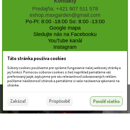
Kontakty
Predajňa: +421 907 511 578
eshop.maxgarden@gmail.com
Po-Pi: 8:00 -18:00 So: 8:00 -13:00
Google mapa
Sledujte nás na Facebooku
YouTube kanál
Instagram
Táto stránka používa cookies
Naše záhradné centrum
Súbory cookies používame pre správne fungovanie našej webovej stránky a
jej funkcií. Pomocou súborov cookies si tiež napríklad pamätáme váš
preferovaný jazyk, zvyšujeme pre vás relevantnosť zobrazovaných reklám,
počítame návštevnosť stránok a pamätáme si vaše nastavenia vykonané na
stránke.
Táto stránka používa súbory cookies, ktoré nám
pomáhajú poskytovať služby. Používaním našich
Súhlasím
Zakázať
Prispôsobiť
Povoliť všetko
služieb vyjadrujete súhlas s používaním súborov
cookies.
Viac informácií nájdete tu.