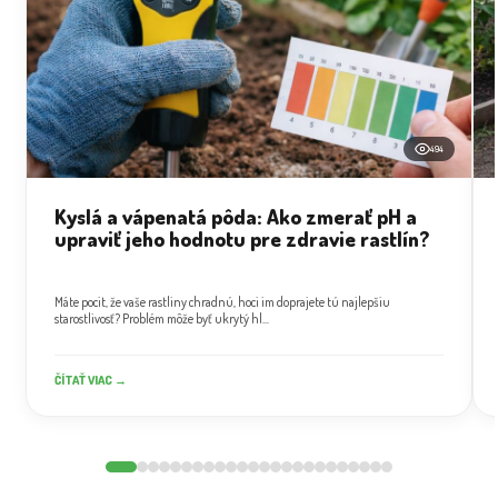
494
Kyslá a vápenatá pôda: Ako zmerať pH a
upraviť jeho hodnotu pre zdravie rastlín?
Máte pocit, že vaše rastliny chradnú, hoci im doprajete tú najlepšiu
starostlivosť? Problém môže byť ukrytý hl...
ČÍTAŤ VIAC →