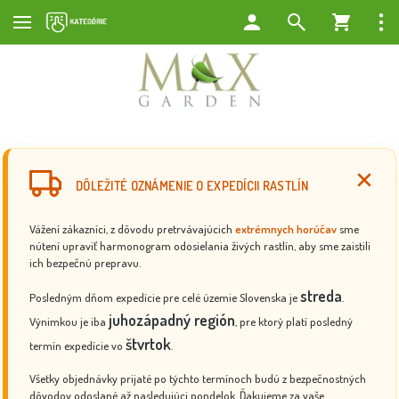
DÔLEŽITÉ OZNÁMENIE O EXPEDÍCII RASTLÍN
Vážení zákazníci, z dôvodu pretrvávajúcich
extrémnych horúčav
sme
nútení upraviť harmonogram odosielania živých rastlín, aby sme zaistili
ich bezpečnú prepravu.
streda
Posledným dňom expedície pre celé územie Slovenska je
.
juhozápadný región
Výnimkou je iba
, pre ktorý platí posledný
štvrtok
termín expedície vo
.
Všetky objednávky prijaté po týchto termínoch budú z bezpečnostných
dôvodov odoslané až nasledujúci pondelok. Ďakujeme za vaše