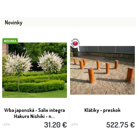
Novinky
NOVINKA
Vŕba japonská - Salix integra
Klátiky - preskok
Hakuro Nishiki - n...
31.20 €
522.75 €
s DPH
s DPH