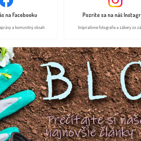
nás na Facebooku
Pozrite sa na náš Instag
é správy a komunitný obsah.
Inšpiratívne fotografie a zábery zo zá