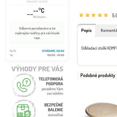
DUNAJSKÝ KLÁTOV
--°C
--
5.
Načítavam...
Odborné poradenstvo a tie
Popis
Komentá
najkrajšie rastliny pre váš kúsok
raja.
Odkladací stolík KOM
Po-Pi:
OTVÁRAME: 08:00
So:
08:00 - 16:00
Podobné produkty