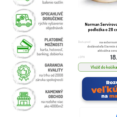
Norman Servírova
podložka o 28 
Dostupnosť:
na externom
dodávateľa (termín 
aktuálna cena
18
s DPH
Vložiť do košík