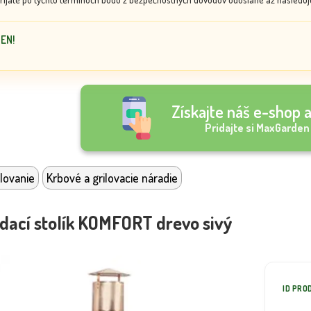
DEN!
Získajte náš e-shop a
Pridajte si MaxGarden
lovanie
Krbové a grilovacie náradie
ací stolík KOMFORT drevo sivý
ID PRO