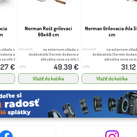
cia
Norman Rošt grilovací
Norman Grilovacia ihla 5
cm
60x40 cm
cm
Dostupnosť:
Dostupnosť:
 sklade u
na externom sklade u
na externom sklad
dodania a
dodávateľa (termín dodania a
dodávateľa (termín dodan
 na info.)
aktuálna cena na info.)
aktuálna cena na in
.27 €
49.39 €
31.12
s DPH
s DPH
a
Vložiť do košíka
Vložiť do košíka