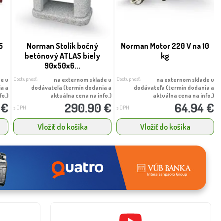
5
Norman Stolík bočný
Norman Motor 220 V na 10
betónový ATLAS biely
kg
90x50x6...
Dostupnosť:
Dostupnosť:
e u
na externom sklade u
na externom sklade u
ia a
dodávateľa (termín dodania a
dodávateľa (termín dodania a
fo.)
aktuálna cena na info.)
aktuálna cena na info.)
 €
290.90 €
64.94 €
s DPH
s DPH
Vložiť do košíka
Vložiť do košíka