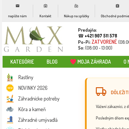
napíšte nám
Kontakt
Nákup na splátky
Obchodné podmie
Predajňa:
☎
+421 907 511 578
ZATVORENÉ
Po-Pi:
(08:0
So:
(08:00 - 13:00)
KATEGÓRIE
BLOG
MOJA ZÁHRADA
O 
Rastliny
NOVINKY 2026
DÔLEŽIT
Záhradnícke potreby
Vážení zákazníci, z 
Kôra a kameň
Posledným dňom exp
Záhradné umývadlá
Všetky objednávky p