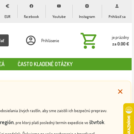
EUR
Facebook
Youtube
Instagram
Prihlásiť sa
je prázdny
dať
Prihlásenie
za 0.00 €
EÁ
ČASTO KLADENÉ OTÁZKY
ielania živých rastlín, aby sme zaistili ich bezpečnú prepravu.
región
štvrtok
, pre ktorý platí posledný termín expedície vo
.
ci pondelok. Ďakujeme za vaše pochopenie a trpezlivosť.