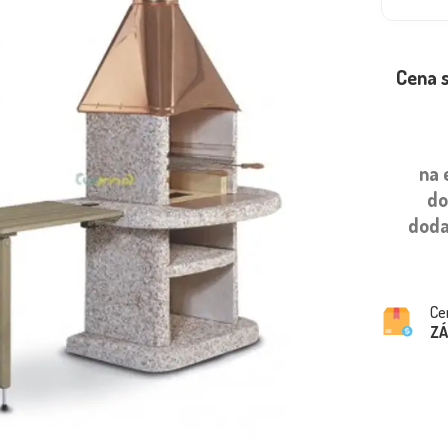
Cena 
na 
do
doda
Ce
Z