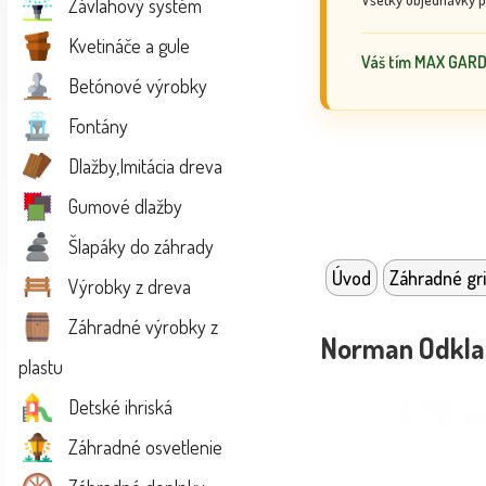
Závlahový systém
Kvetináče a gule
Váš tím MAX GAR
Betónové výrobky
Fontány
Dlažby,Imitácia dreva
Gumové dlažby
Šlapáky do záhrady
Úvod
Záhradné gri
Výrobky z dreva
Záhradné výrobky z
Norman Odklad
plastu
Detské ihriská
Záhradné osvetlenie