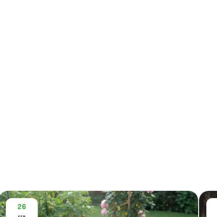
26
FEB