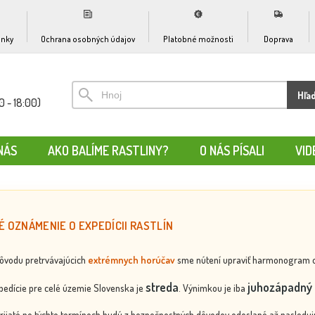
nky
Ochrana osobných údajov
Platobné možnosti
Doprava
Hľa
0 - 18:00)
NÁS
AKO BALÍME RASTLINY?
O NÁS PÍSALI
VID
É OZNÁMENIE O EXPEDÍCII RASTLÍN
dôvodu pretrvávajúcich
extrémnych horúčav
sme nútení upraviť harmonogram odos
streda
juhozápadný 
edície pre celé územie Slovenska je
. Výnimkou je iba
rijaté po týchto termínoch budú z bezpečnostných dôvodov odoslané až nasledujú