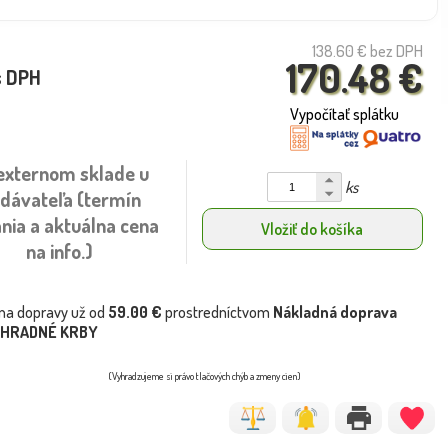
138.60 €
bez DPH
170.48 €
s DPH
Vypočítať splátku
externom sklade u
ks
dávateľa (termín
nia a aktuálna cena
Vložiť do košíka
na info.)
na dopravy už od
59.00 €
prostredníctvom
Nákladná doprava
ÁHRADNÉ KRBY
(Vyhradzujeme si právo tlačových chýb a zmeny cien)