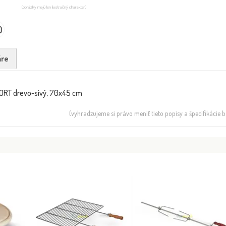
(obrázky majú len ilustračný charakter)
0
re
FORT drevo-sivý, 70x45 cm
(vyhradzujeme si právo meniť tieto popisy a špecifikácie