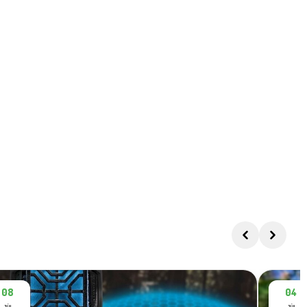
08
04
JÚL
JÚL