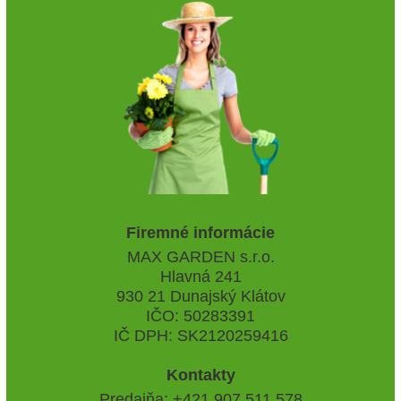
Firemné informácie
MAX GARDEN s.r.o.
Hlavná 241
930 21 Dunajský Klátov
IČO: 50283391
IČ DPH: SK2120259416
Kontakty
Predajňa: +421 907 511 578