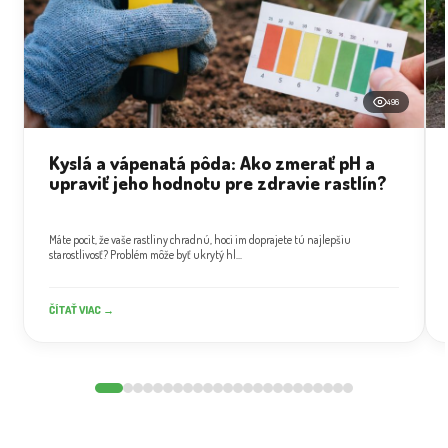
496
Kyslá a vápenatá pôda: Ako zmerať pH a
upraviť jeho hodnotu pre zdravie rastlín?
Máte pocit, že vaše rastliny chradnú, hoci im doprajete tú najlepšiu
starostlivosť? Problém môže byť ukrytý hl...
ČÍTAŤ VIAC →