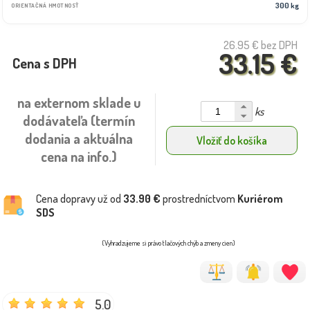
300 kg
ORIENTAČNÁ HMOTNOSŤ
26.95 €
bez DPH
33.15 €
Cena s DPH
na externom sklade u
ks
dodávateľa (termín
dodania a aktuálna
Vložiť do košíka
cena na info.)
Cena dopravy už od
33.90 €
prostredníctvom
Kuriérom
SDS
(Vyhradzujeme si právo tlačových chýb a zmeny cien)
5.0