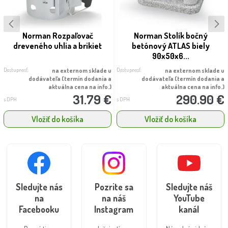
Norman Rozpaľovač
Norman Stolík bočný
dreveného uhlia a brikiet
betónový ATLAS biely
90x50x6...
Dostupnosť:
Dostupnosť:
na externom sklade u
na externom sklade u
dodávateľa (termín dodania a
dodávateľa (termín dodania a
aktuálna cena na info.)
aktuálna cena na info.)
31.79 €
290.90 €
s DPH
s DPH
Vložiť do košíka
Vložiť do košíka
Sledujte nás
Pozrite sa
Sledujte náš
na
na náš
YouTube
Facebooku
Instagram
kanál