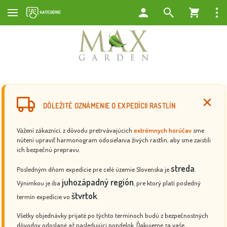
DÔLEŽITÉ OZNÁMENIE O EXPEDÍCII RASTLÍN
Vážení zákazníci, z dôvodu pretrvávajúcich
extrémnych horúčav
sme
nútení upraviť harmonogram odosielania živých rastlín, aby sme zaistili
ich bezpečnú prepravu.
streda
Posledným dňom expedície pre celé územie Slovenska je
.
juhozápadný región
Výnimkou je iba
, pre ktorý platí posledný
štvrtok
termín expedície vo
.
Všetky objednávky prijaté po týchto termínoch budú z bezpečnostných
dôvodov odoslané až nasledujúci pondelok. Ďakujeme za vaše