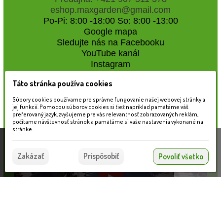
eshop.maxgarden@gmail.com
Po-Pi: 8:00 -18:00 So: 8:00 -13:00
Google mapa
Sledujte nás na Facebooku
YouTube kanál
Instagram
Táto stránka používa cookies
Naše záhradné centrum
Súbory cookies používame pre správne fungovanie našej webovej stránky a
jej funkcií. Pomocou súborov cookies si tiež napríklad pamätáme váš
preferovaný jazyk, zvyšujeme pre vás relevantnosť zobrazovaných reklám,
počítame návštevnosť stránok a pamätáme si vaše nastavenia vykonané na
stránke.
Táto stránka používa súbory cookies, ktoré nám
pomáhajú poskytovať služby. Používaním našich
Súhlasím
Zakázať
Prispôsobiť
Povoliť všetko
služieb vyjadrujete súhlas s používaním súborov
cookies.
Viac informácií nájdete tu.