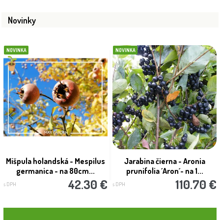
Novinky
NOVINKA
NOVINKA
Mišpula holandská - Mespilus
Jarabina čierna - Aronia
germanica - na 80cm...
prunifolia ´Aron´- na 1...
42.30 €
110.70 €
s DPH
s DPH