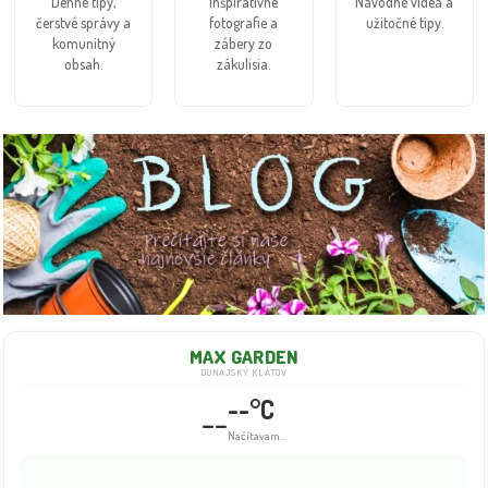
Denné tipy,
Inšpiratívne
Návodné videá a
čerstvé správy a
fotografie a
užitočné tipy.
komunitný
zábery zo
obsah.
zákulisia.
MAX GARDEN
DUNAJSKÝ KLÁTOV
--°C
--
Načítavam...