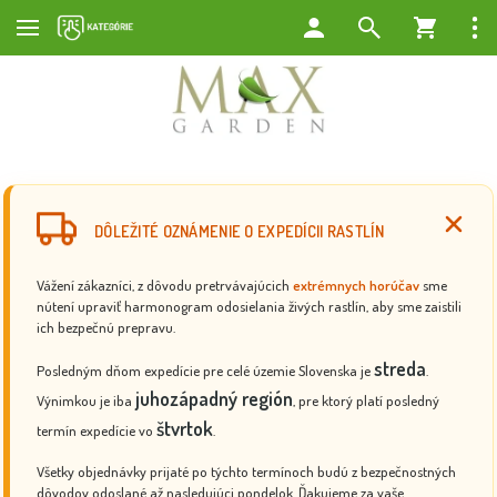
DÔLEŽITÉ OZNÁMENIE O EXPEDÍCII RASTLÍN
Vážení zákazníci, z dôvodu pretrvávajúcich
extrémnych horúčav
sme
nútení upraviť harmonogram odosielania živých rastlín, aby sme zaistili
ich bezpečnú prepravu.
streda
Posledným dňom expedície pre celé územie Slovenska je
.
juhozápadný región
Výnimkou je iba
, pre ktorý platí posledný
štvrtok
termín expedície vo
.
Všetky objednávky prijaté po týchto termínoch budú z bezpečnostných
dôvodov odoslané až nasledujúci pondelok. Ďakujeme za vaše