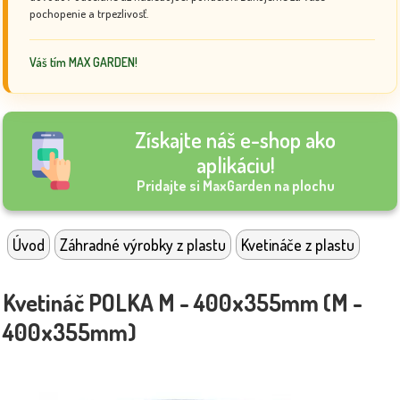
pochopenie a trpezlivosť.
Váš tím MAX GARDEN!
Získajte náš e-shop ako
aplikáciu!
Pridajte si MaxGarden na plochu
Úvod
Záhradné výrobky z plastu
Kvetináče z plastu
Kvetináč POLKA M - 400x355mm (M -
400x355mm)