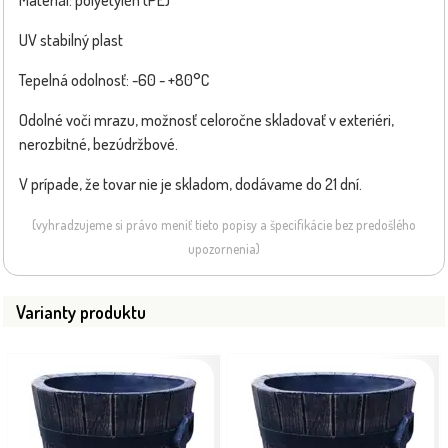
UV stabilný plast
Tepelná odolnosť: -60 - +80°C
Odolné voči mrazu, možnosť celoročne skladovať v exteriéri,
nerozbitné, bezúdržbové.
V prípade, že tovar nie je skladom, dodávame do 21 dní.
(vyhradzujeme si právo meniť tieto popisy a špecifikácie bez predošlého
upozornenia)
Varianty produktu