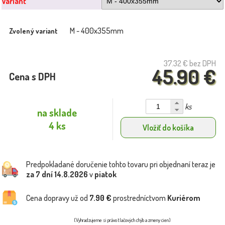
Variant
M - 400x355mm
Zvolený variant
37.32 €
bez DPH
45.90 €
Cena s DPH
ks
na sklade
4 ks
Vložiť do košíka
Predpokladané doručenie tohto tovaru pri objednaní teraz je
za 7 dní
14.8.2026
v
piatok
Cena dopravy už od
7.90 €
prostredníctvom
Kuriérom
(Vyhradzujeme si právo tlačových chýb a zmeny cien)