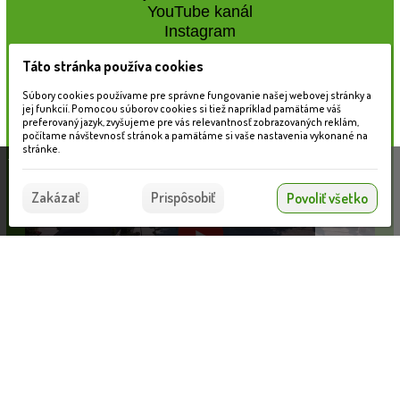
YouTube kanál
Instagram
Táto stránka používa cookies
Naše záhradné centrum
Súbory cookies používame pre správne fungovanie našej webovej stránky a
jej funkcií. Pomocou súborov cookies si tiež napríklad pamätáme váš
preferovaný jazyk, zvyšujeme pre vás relevantnosť zobrazovaných reklám,
počítame návštevnosť stránok a pamätáme si vaše nastavenia vykonané na
stránke.
Táto stránka používa súbory cookies, ktoré nám
pomáhajú poskytovať služby. Používaním našich
Súhlasím
Zakázať
Prispôsobiť
Povoliť všetko
služieb vyjadrujete súhlas s používaním súborov
cookies.
Viac informácií nájdete tu.
Kvetináč POLKA M - 400x355mm (M - 400x355mm)
Informácie pre zákazníkov
VLOŽIŤ DO KOŠÍKA
45.90 €
Blog
Obchodné podmienky
Ochrana osobných údajov