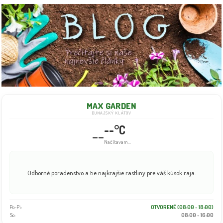
MAX GARDEN
DUNAJSKÝ KLÁTOV
--°C
--
Načítavam...
Odborné poradenstvo a tie najkrajšie rastliny pre váš kúsok raja.
Po-Pi:
OTVORENÉ (08:00 - 18:00)
So:
08:00 - 16:00