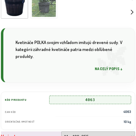
Kvetináče POLKA svojim vzhľadom imitujú drevené sudy. V
kategórii záhradné kvetináče patria medzi obľúbené
produkty.
NA CELÝ POPIS ↓
4063
KÓD PRODUKTU
4063
EAN KÓD
10 kg
ORIENTAČNÁ HMOTNOSŤ