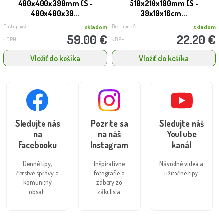
400x400x390mm (S -
510x210x190mm (S -
400x400x39...
39x19x16cm...
Dostupnosť:
Dostupnosť:
skladom
skladom
59.00 €
22.20 €
s DPH
s DPH
Vložiť do košíka
Vložiť do košíka
Sledujte nás
Pozrite sa
Sledujte náš
na
na náš
YouTube
Facebooku
Instagram
kanál
Denné tipy,
Inšpiratívne
Návodné videá a
čerstvé správy a
fotografie a
užitočné tipy.
komunitný
zábery zo
obsah.
zákulisia.