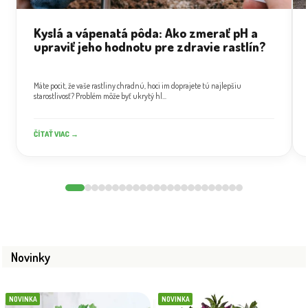
Kyslá a vápenatá pôda: Ako zmerať pH a
upraviť jeho hodnotu pre zdravie rastlín?
Máte pocit, že vaše rastliny chradnú, hoci im doprajete tú najlepšiu
starostlivosť? Problém môže byť ukrytý hl...
ČÍTAŤ VIAC →
Novinky
NOVINKA
NOVINKA