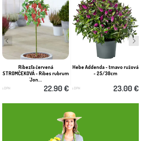
Ríbezľa červená
Hebe Addenda - tmavo ružová
STROMČEKOVÁ - Ribes rubrum
- 25/30cm
'Jon...
22.90 €
23.00 €
s DPH
s DPH