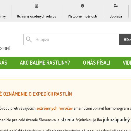
nky
Ochrana osobných údajov
Platobné možnosti
Doprava
Hľa
13:00)
NÁS
AKO BALÍME RASTLINY?
O NÁS PÍSALI
VID
É OZNÁMENIE O EXPEDÍCII RASTLÍN
dôvodu pretrvávajúcich
extrémnych horúčav
sme nútení upraviť harmonogram odos
streda
juhozápadný 
edície pre celé územie Slovenska je
. Výnimkou je iba
rijaté po týchto termínoch budú z bezpečnostných dôvodov odoslané až nasledujú