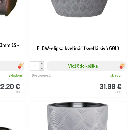
90mm (S -
FLOW-elipsa kvetináč (svetlá sivá 60L)
Vložiť do košíka
skladom
Dostupnosť:
skladom
22.20 €
31.00 €
s DPH
s DPH