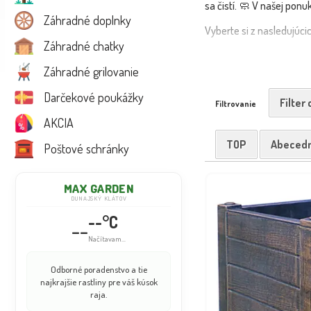
sa čistí. 🧼 V našej pon
Záhradné doplnky
Vyberte si z nasledujúci
Záhradné chatky
Plastové umývadl
Záhradné grilovanie
Plastové sudy na
Darčekové poukážky
Filter
Filtrovanie
Plastové kvetináč
AKCIA
Praktické odkladac
TOP
Abeced
Poštové schránky
Plastové produkty ocení
💡 Tip: Plastové sudy sú
MAX GARDEN
DUNAJSKÝ KLÁTOV
📦 Produkty doručíme rý
--°C
--
Načítavam...
Odborné poradenstvo a tie
najkrajšie rastliny pre váš kúsok
raja.