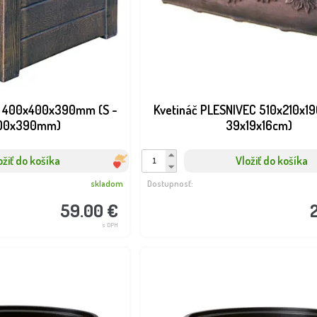
- 400x400x390mm (S -
Kvetináč PLESNIVEC 510x210x1
00x390mm)
39x19x16cm)
ožiť do košíka
Vložiť do košíka
skladom
Dostupnosť:
59.00 €
s DPH