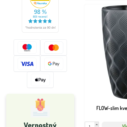
FLOW-slim kvet
Vernostný
Vl