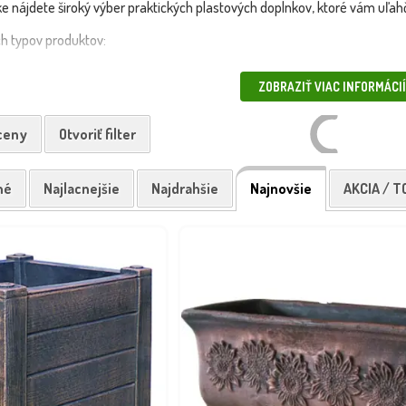
uke nájdete široký výber praktických plastových doplnkov, ktoré vám uľah
ch typov produktov:
á
ZOBRAZIŤ VIAC INFORMÁCIÍ
 dažďovú vodu
 ceny
Otvoriť filter
e
ie boxy a ďalšie riešenia
né
Najlacnejšie
Najdrahšie
Najnovšie
AKCIA / T
te najmä tam, kde je dôležitá nízka hmotnosť, jednoduchá manipulácia 
 ideálnym riešením na zber dažďovej vody a ekologické zavlažovanie záhra
chlo a bezpečne – vlastnou dopravou alebo kuriérom. Vyberte si spoľahl