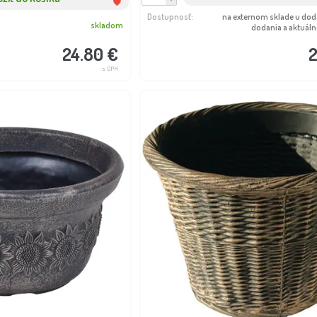
Dostupnosť:
na externom sklade u dod
skladom
dodania a aktuálna
24.80 €
2
s DPH