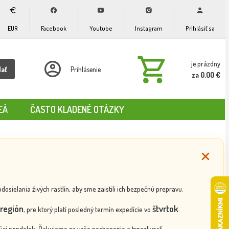
EUR
Facebook
Youtube
Instagram
Prihlásiť sa
je prázdny
dať
Prihlásenie
za 0.00 €
EÁ
ČASTO KLADENÉ OTÁZKY
ielania živých rastlín, aby sme zaistili ich bezpečnú prepravu.
región
štvrtok
, pre ktorý platí posledný termín expedície vo
.
ci pondelok. Ďakujeme za vaše pochopenie a trpezlivosť.