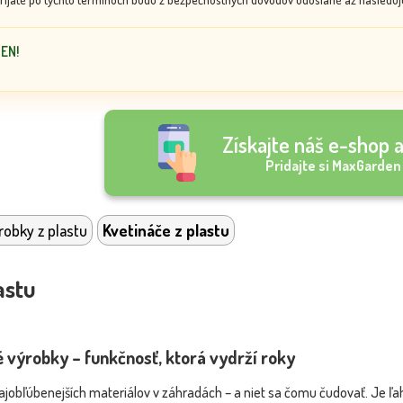
DEN!
Získajte náš e-shop a
Pridajte si MaxGarden
obky z plastu
Kvetináče z plastu
astu
 výrobky – funkčnosť, ktorá vydrží roky
najobľúbenejších materiálov v záhradách – a niet sa čomu čudovať. Je 