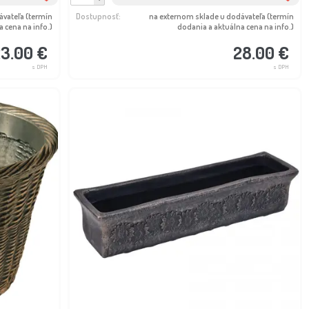
ávateľa (termín
Dostupnosť:
na externom sklade u dodávateľa (termín
 cena na info.)
dodania a aktuálna cena na info.)
3.00 €
28.00 €
s DPH
s DPH