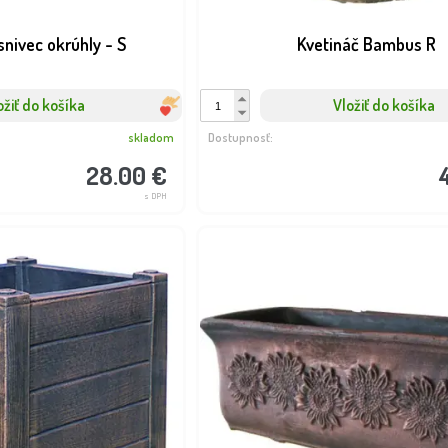
snivec okrúhly - S
Kvetináč Bambus R
ožiť do košíka
Vložiť do košíka
skladom
Dostupnosť:
28.00 €
s DPH