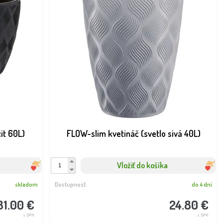
it 60L)
FLOW-slim kvetináč (svetlo sivá 40L)
Vložiť do košíka
skladom
Dostupnosť:
do 4 dní
31.00 €
24.80 €
s DPH
s DPH