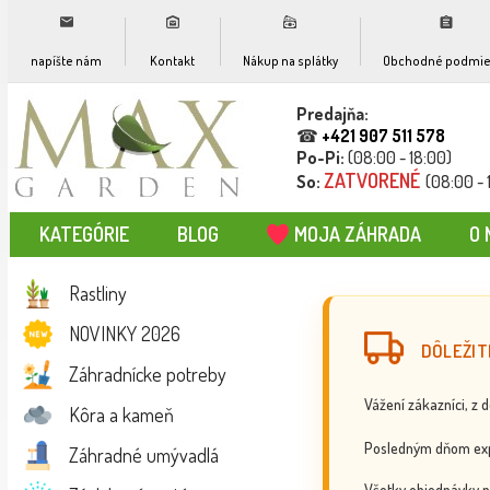
napíšte nám
Kontakt
Nákup na splátky
Obchodné podmie
Predajňa:
☎
+421 907 511 578
Po-Pi:
(08:00 - 18:00)
ZATVORENÉ
So:
(08:00 - 
KATEGÓRIE
BLOG
MOJA ZÁHRADA
O 
Rastliny
NOVINKY 2026
DÔLEŽIT
Záhradnícke potreby
Vážení zákazníci, z 
Kôra a kameň
Posledným dňom exp
Záhradné umývadlá
Všetky objednávky p