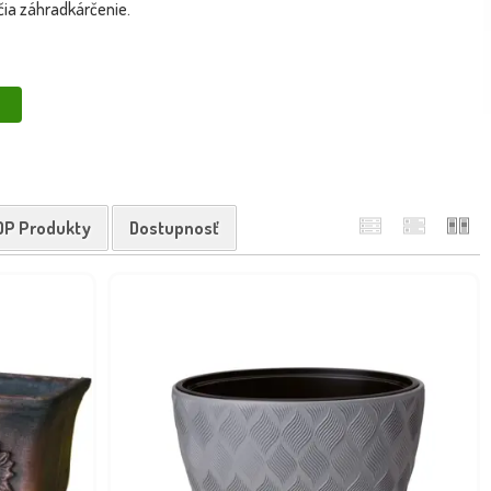
čia záhradkárčenie.
OP Produkty
Dostupnosť
a dlhodobá výdrž aj pri každodennom používaní. 💪
dy – šetrite náklady aj prírodu. 🌧️🌍
ivé plastové riešenia pre každodenné použitie v záhrade!