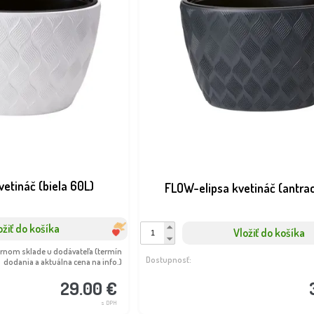
vetináč (biela 60L)
FLOW-elipsa kvetináč (antrac
ožiť do košíka
Vložiť do košíka
ernom sklade u dodávateľa (termín
Dostupnosť:
dodania a aktuálna cena na info.)
29.00 €
s DPH