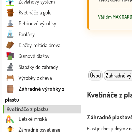
Závlahový systém
Kvetináče a gule
Váš tím MAX GAR
Betónové výrobky
Fontány
Dlažby,Imitácia dreva
Gumové dlažby
Šlapáky do záhrady
Úvod
Záhradné výr
Výrobky z dreva
Záhradné výrobky z
Kvetináče z pl
plastu
Kvetináče z plastu
Záhradné plastové
Detské ihriská
Plast je dnes jedným z 
Záhradné osvetlenie