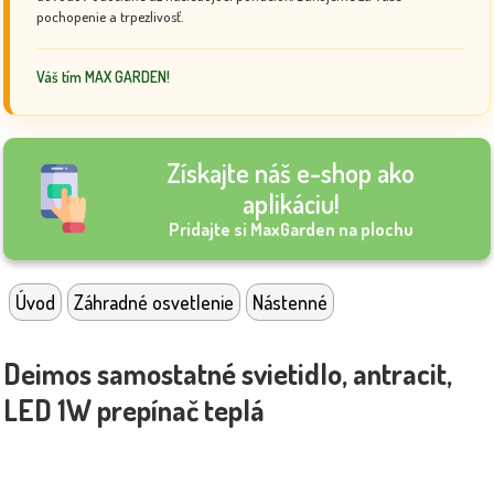
pochopenie a trpezlivosť.
Váš tím MAX GARDEN!
Získajte náš e-shop ako
aplikáciu!
Pridajte si MaxGarden na plochu
Úvod
Záhradné osvetlenie
Nástenné
Deimos samostatné svietidlo, antracit,
LED 1W prepínač teplá