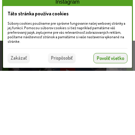
Instagram
Táto stránka používa cookies
Naše záhradné centrum
Súbory cookies používame pre správne fungovanie našej webovej stránky a
jej funkcií. Pomocou súborov cookies si tiež napríklad pamätáme váš
preferovaný jazyk, zvyšujeme pre vás relevantnosť zobrazovaných reklám,
počítame návštevnosť stránok a pamätáme si vaše nastavenia vykonané na
stránke.
Táto stránka používa súbory cookies, ktoré nám
pomáhajú poskytovať služby. Používaním našich
Súhlasím
Zakázať
Prispôsobiť
Povoliť všetko
služieb vyjadrujete súhlas s používaním súborov
cookies.
Viac informácií nájdete tu.
Deimos samostatné svietidlo, antracit, LED 1W prepínač teplá
Informácie pre zákazníkov
VLOŽIŤ DO KOŠÍKA
31.26 €
Blog
Obchodné podmienky
Ochrana osobných údajov
Platobné možnosti