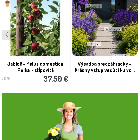
Jabloň - Malus domestica
Výsadba predzáhradky –
'Polka' - stĺpovitá
Krásny vstup vedúci ku vc...
37.50 €
s DPH