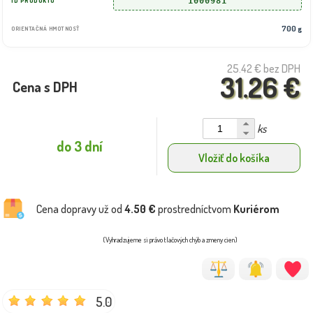
1000981
ID PRODUKTU
700 g
ORIENTAČNÁ HMOTNOSŤ
25.42 €
bez DPH
31.26 €
Cena s DPH
ks
do 3 dní
Vložiť do košíka
Cena dopravy už od
4.50 €
prostredníctvom
Kuriérom
(Vyhradzujeme si právo tlačových chýb a zmeny cien)
5.0