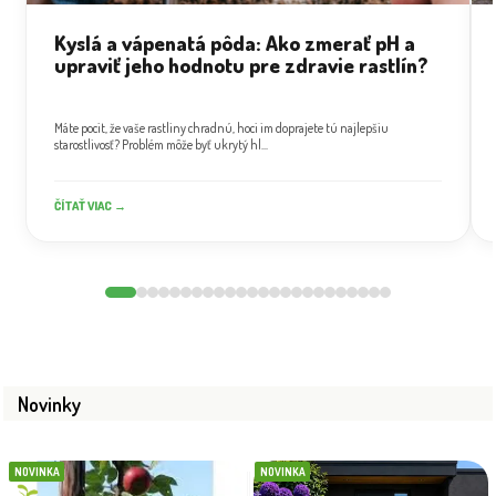
Kyslá a vápenatá pôda: Ako zmerať pH a
upraviť jeho hodnotu pre zdravie rastlín?
Máte pocit, že vaše rastliny chradnú, hoci im doprajete tú najlepšiu
starostlivosť? Problém môže byť ukrytý hl...
ČÍTAŤ VIAC →
Novinky
NOVINKA
NOVINKA