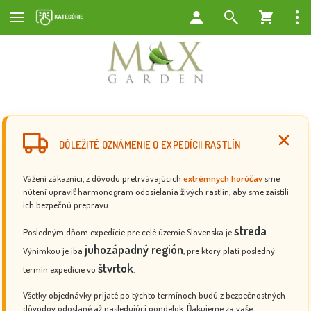
DÔLEŽITÉ OZNÁMENIE O EXPEDÍCII RASTLÍN
Vážení zákazníci, z dôvodu pretrvávajúcich
extrémnych horúčav
sme
nútení upraviť harmonogram odosielania živých rastlín, aby sme zaistili
ich bezpečnú prepravu.
streda
Posledným dňom expedície pre celé územie Slovenska je
.
juhozápadný región
Výnimkou je iba
, pre ktorý platí posledný
štvrtok
termín expedície vo
.
Všetky objednávky prijaté po týchto termínoch budú z bezpečnostných
dôvodov odoslané až nasledujúci pondelok. Ďakujeme za vaše