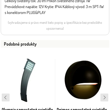
Celkový světelný tok: 30 lm Príkon svetelného zdroja: 1W
Prevádzkové napätie: 12V Krytie: IP44 Káblový vývod: 3 m SPT-1W
s konektorom PLUG&PLAY
(vyhradzujeme si právo meniť tieto popisy a špecifikácie bez predošlého
upozornenia)
Podobné produkty
Olympia samostatné svietidlo,
Deimos samostatné svietidlo,