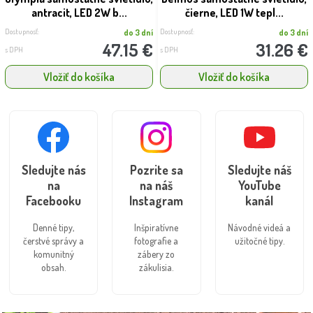
antracit, LED 2W b...
čierne, LED 1W tepl...
Dostupnosť:
Dostupnosť:
do 3 dní
do 3 dní
47.15 €
31.26 €
s DPH
s DPH
Vložiť do košíka
Vložiť do košíka
Sledujte nás
Pozrite sa
Sledujte náš
na
na náš
YouTube
Facebooku
Instagram
kanál
Denné tipy,
Inšpiratívne
Návodné videá a
čerstvé správy a
fotografie a
užitočné tipy.
komunitný
zábery zo
obsah.
zákulisia.