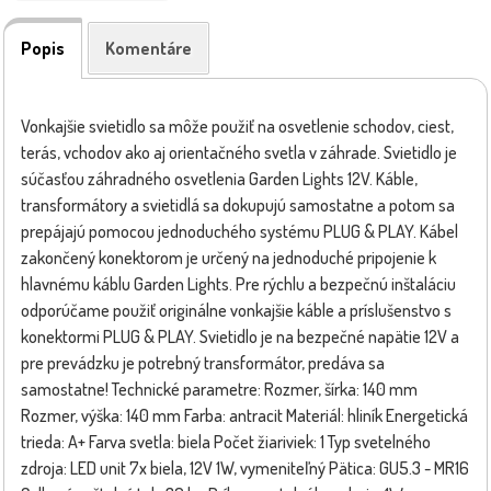
Popis
Komentáre
Vonkajšie svietidlo sa môže použiť na osvetlenie schodov, ciest,
terás, vchodov ako aj orientačného svetla v záhrade. Svietidlo je
súčasťou záhradného osvetlenia Garden Lights 12V. Káble,
transformátory a svietidlá sa dokupujú samostatne a potom sa
prepájajú pomocou jednoduchého systému PLUG & PLAY. Kábel
zakončený konektorom je určený na jednoduché pripojenie k
hlavnému káblu Garden Lights. Pre rýchlu a bezpečnú inštaláciu
odporúčame použiť originálne vonkajšie káble a príslušenstvo s
konektormi PLUG & PLAY. Svietidlo je na bezpečné napätie 12V a
pre prevádzku je potrebný transformátor, predáva sa
samostatne! Technické parametre: Rozmer, šírka: 140 mm
Rozmer, výška: 140 mm Farba: antracit Materiál: hliník Energetická
trieda: A+ Farva svetla: biela Počet žiariviek: 1 Typ svetelného
zdroja: LED unit 7x biela, 12V 1W, vymeniteľný Pätica: GU5.3 - MR16