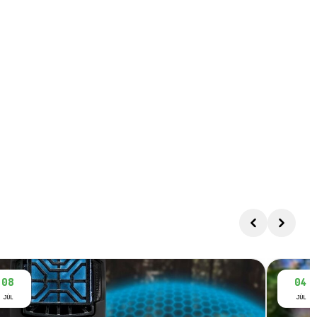
08
04
JÚL
JÚL