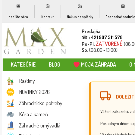
napíšte nám
Kontakt
Nákup na splátky
Obchodné podmie
Predajňa:
☎
+421 907 511 578
ZATVORENÉ
Po-Pi:
(08:0
So:
(08:00 - 13:00)
KATEGÓRIE
BLOG
MOJA ZÁHRADA
O 
Rastliny
NOVINKY 2026
DÔLEŽIT
Záhradnícke potreby
Vážení zákazníci, z 
Kôra a kameň
Posledným dňom exp
Záhradné umývadlá
Všetky objednávky p