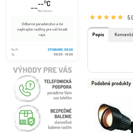
--°C
--
Načítavam...
5.
Odborné poradenstvo a tie
najkrajšie rastliny pre váš kúsok
Popis
Komentá
raja.
Po-Pi:
OTVÁRAME: 08:00
So:
08:00 - 16:00
Podobné produkty