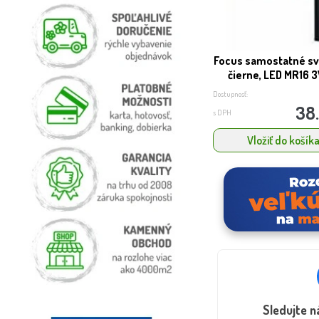
Focus samostatné svi
čierne, LED MR16 3
Dostupnosť:
38
s DPH
Vložiť do košík
Sledujte 