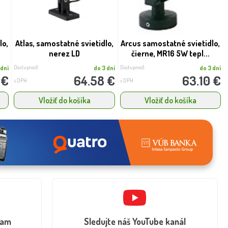
lo,
Atlas, samostatné svietidlo,
Arcus samostatné svietidlo,
nerez LD
čierne, MR16 5W tepl...
Dostupnosť:
Dostupnosť:
 dní
do 3 dní
do 3 dní
 €
64.58 €
63.10 €
s DPH
s DPH
Vložiť do košíka
Vložiť do košíka
ram
Sledujte náš YouTube kanál