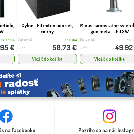
etidlo,
Cylon LED extension set,
Minus samostatné svietid
W ...
čierny
gun metal, LED 2W
Dostupnosť:
Dostupnosť:
skladom
do 3 dní
do 3
.95 €
58.73 €
49.92
s DPH
s DPH
a
Vložiť do košíka
Vložiť do košíka
nás na Facebooku
Pozrite sa na náš Instag