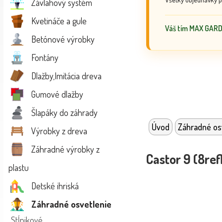
Závlahový systém
Kvetináče a gule
Váš tím MAX GAR
Betónové výrobky
Fontány
Dlažby,Imitácia dreva
Gumové dlažby
Šlapáky do záhrady
Úvod
Záhradné os
Výrobky z dreva
Záhradné výrobky z
Castor 9 (8ref
plastu
Detské ihriská
Záhradné osvetlenie
Stĺpikové