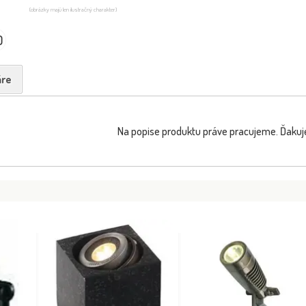
(obrázky majú len ilustračný charakter)
0
re
Na popise produktu práve pracujeme. Ďakuj