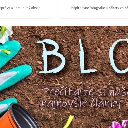
é správy a komunitný obsah.
Inšpiratívne fotografie a zábery zo zá