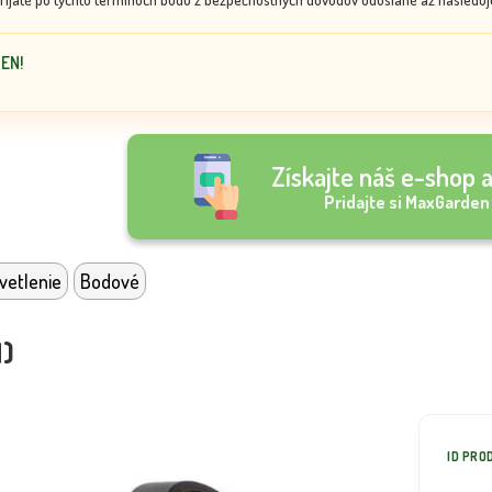
DEN!
Získajte náš e-shop a
Pridajte si MaxGarden
vetlenie
Bodové
l)
ID PRO