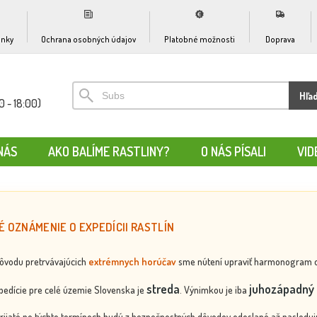
nky
Ochrana osobných údajov
Platobné možnosti
Doprava
Hľa
0 - 18:00)
NÁS
AKO BALÍME RASTLINY?
O NÁS PÍSALI
VID
É OZNÁMENIE O EXPEDÍCII RASTLÍN
dôvodu pretrvávajúcich
extrémnych horúčav
sme nútení upraviť harmonogram odos
streda
juhozápadný 
edície pre celé územie Slovenska je
. Výnimkou je iba
rijaté po týchto termínoch budú z bezpečnostných dôvodov odoslané až nasledujú