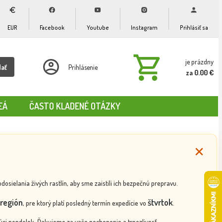
EUR
Facebook
Youtube
Instagram
Prihlásiť sa
je prázdny
dať
Prihlásenie
za 0.00 €
EÁ
ČASTO KLADENÉ OTÁZKY
ielania živých rastlín, aby sme zaistili ich bezpečnú prepravu.
región
štvrtok
, pre ktorý platí posledný termín expedície vo
.
ci pondelok. Ďakujeme za vaše pochopenie a trpezlivosť.