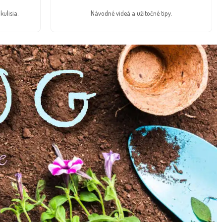
kulisia.
Návodné videá a užitočné tipy.