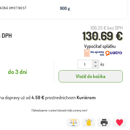
900 g
TAČNÁ HMOTNOSŤ
106.25 €
bez DPH
130.69 €
s DPH
Vypočítať splátku
ks
do 3 dní
Vložiť do košíka
na dopravy už od
4.50 €
prostredníctvom
Kuriérom
(Vyhradzujeme si právo tlačových chýb a zmeny cien)