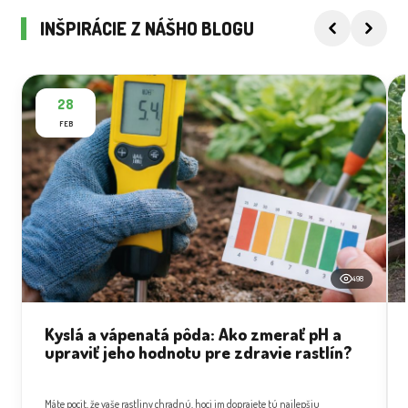
INŠPIRÁCIE Z NÁŠHO BLOGU
28
FEB
498
Kyslá a vápenatá pôda: Ako zmerať pH a
upraviť jeho hodnotu pre zdravie rastlín?
Máte pocit, že vaše rastliny chradnú, hoci im doprajete tú najlepšiu