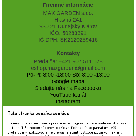
Firemné informácie
MAX GARDEN s.r.o.
Hlavná 241
930 21 Dunajský Klátov
IČO: 50283391
IČ DPH: SK2120259416
Kontakty
Predajňa: +421 907 511 578
eshop.maxgarden@gmail.com
Po-Pi: 8:00 -18:00 So: 8:00 -13:00
Google mapa
Sledujte nás na Facebooku
YouTube kanál
Instagram
Táto stránka používa cookies
Naše záhradné centrum
Súbory cookies používame pre správne fungovanie našej webovej stránky a
jej funkcií. Pomocou súborov cookies si tiež napríklad pamätáme váš
preferovaný jazyk, zvyšujeme pre vás relevantnosť zobrazovaných reklám,