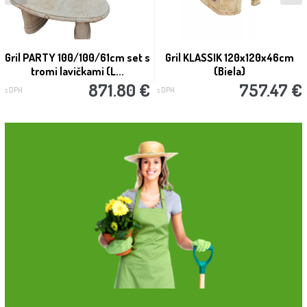
Gril PARTY 100/100/61cm set s
Gril KLASSIK 120x120x46cm
tromi lavičkami (L...
(Biela)
871.80 €
757.47 €
s DPH
s DPH