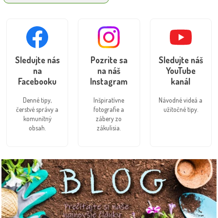
Sledujte nás
Pozrite sa
Sledujte náš
na
na náš
YouTube
Facebooku
Instagram
kanál
Denné tipy,
Inšpiratívne
Návodné videá a
čerstvé správy a
fotografie a
užitočné tipy.
komunitný
zábery zo
obsah.
zákulisia.