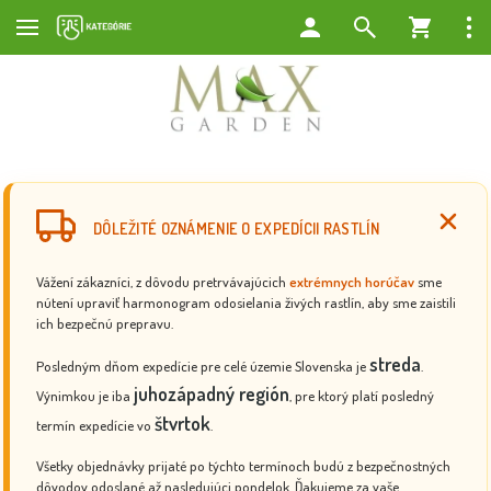
DÔLEŽITÉ OZNÁMENIE O EXPEDÍCII RASTLÍN
Vážení zákazníci, z dôvodu pretrvávajúcich
extrémnych horúčav
sme
nútení upraviť harmonogram odosielania živých rastlín, aby sme zaistili
ich bezpečnú prepravu.
streda
Posledným dňom expedície pre celé územie Slovenska je
.
juhozápadný región
Výnimkou je iba
, pre ktorý platí posledný
štvrtok
termín expedície vo
.
Všetky objednávky prijaté po týchto termínoch budú z bezpečnostných
dôvodov odoslané až nasledujúci pondelok. Ďakujeme za vaše