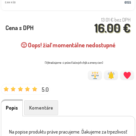
6155
EAN KÓD
13.01 €
bez DPH
16.00 €
Cena s DPH
🙁 Oops! žiaľ momentálne nedostupné
(Vyhradzujeme si právo tlačových chýb a zmeny cien)
5.0
Popis
Komentáre
Na popise produktu práve pracujeme. Ďakujeme za trpezlivosť