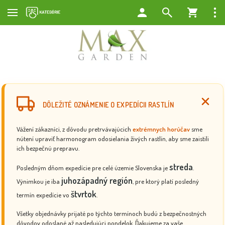
DÔLEŽITÉ OZNÁMENIE O EXPEDÍCII RASTLÍN
Vážení zákazníci, z dôvodu pretrvávajúcich
extrémnych horúčav
sme
nútení upraviť harmonogram odosielania živých rastlín, aby sme zaistili
ich bezpečnú prepravu.
streda
Posledným dňom expedície pre celé územie Slovenska je
.
juhozápadný región
Výnimkou je iba
, pre ktorý platí posledný
štvrtok
termín expedície vo
.
Všetky objednávky prijaté po týchto termínoch budú z bezpečnostných
dôvodov odoslané až nasledujúci pondelok. Ďakujeme za vaše