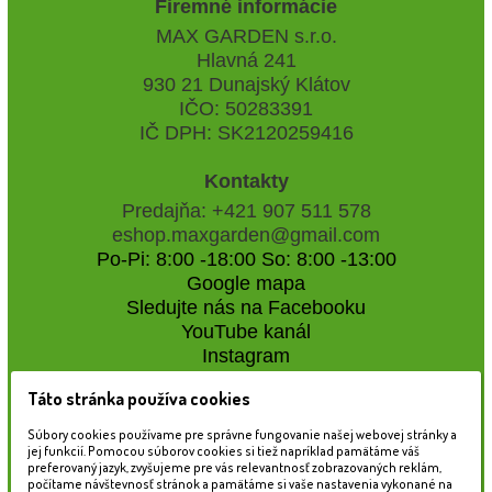
Firemné informácie
MAX GARDEN s.r.o.
Hlavná 241
930 21 Dunajský Klátov
IČO: 50283391
IČ DPH: SK2120259416
Kontakty
Predajňa: +421 907 511 578
eshop.maxgarden@gmail.com
Po-Pi: 8:00 -18:00 So: 8:00 -13:00
Google mapa
Sledujte nás na Facebooku
YouTube kanál
Instagram
Táto stránka používa cookies
Naše záhradné centrum
Súbory cookies používame pre správne fungovanie našej webovej stránky a
jej funkcií. Pomocou súborov cookies si tiež napríklad pamätáme váš
preferovaný jazyk, zvyšujeme pre vás relevantnosť zobrazovaných reklám,
počítame návštevnosť stránok a pamätáme si vaše nastavenia vykonané na