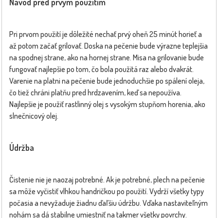
Návod pred prvým použitím
Pri prvom použití je dôležité nechať prvý oheň 25 minút horieť a
až potom začať grilovať. Doska na pečenie bude výrazne teplejšia
na spodnej strane, ako na hornej strane. Misa na grilovanie bude
fungovať najlepšie po tom, čo bola použitá raz alebo dvakrát.
Varenie na platni na pečenie bude jednoduchšie po spálení oleja,
čo tiež chráni platňu pred hrdzavením, keď sa nepoužíva.
Najlepšie je použiť rastlinný olej s vysokým stupňom horenia, ako
slnečnicový olej.
Údržba
Čistenie nie je naozaj potrebné. Ak je potrebné, plech na pečenie
sa môže vyčistiť vlhkou handričkou po použití. Vydrží všetky typy
počasia a nevyžaduje žiadnu ďaľšiu údržbu. Vďaka nastaviteľným
nohám sa dá stabilne umiestniť na takmer všetky povrchy.