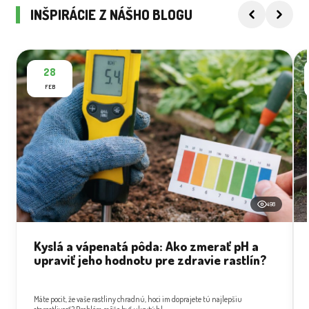
INŠPIRÁCIE Z NÁŠHO BLOGU
28
FEB
498
Kyslá a vápenatá pôda: Ako zmerať pH a
upraviť jeho hodnotu pre zdravie rastlín?
Máte pocit, že vaše rastliny chradnú, hoci im doprajete tú najlepšiu