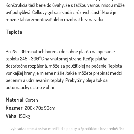
Konštrukcia tiež berie do úvahy, že s ťažšou varnou misou môže
byť pohyblivá. Celkový gril sa skladá z rôznych častí, ktoré je
možné ľahko zmontovať alebo rozobrať bez náradia.
Teplota
Po 25 – 30 minútach horenia dosiahne platňa na opekanie
teplotu 245 - 300°C na vnútornej strane. Keď je platňa
dostatočne rozpálená, môže sa použiť olej na pečenie. Teplota
vonkajšej hrany je mierne nižšie, takže môžete prepínať medzi
pečením a udržiavaním teploty. Prebytčný olej a tuk sa
automaticky ocitnú v ohni.
Materiál:
Corten
Rozmer:
200x 70x 90cm
Váha:
150kg
(vyhradzujeme si právo meniť tieto popisy a špecifikácie bez predošlého