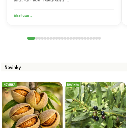
starostlivosť? Problém môže byť ukrytý hl...
ČÍTAŤ VIAC →
Novinky
NOVINKA
NOVINKA