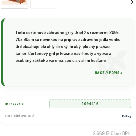
Tieto cortenové záhradné grily Uriel 7 s rozmermi 200x
70x 90cm sú novinkou na prípravu zdravého jedla vonku.
Gril obsahuje okrúhly, široký, hrubý, plochý pražiaci
tanier. Cortenový gril je krásne navrhnutý a vytvára
osobitný zážitok z varenia, spolu s vašimi hosťami.
NA CELÝ POPIS ↓
1004416
ID PRODUKTU
150 kg
ORIENTAČNÁ HMOTNOSŤ
2 689.17 €
bez DPH