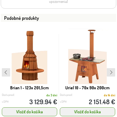
upozornenia)
Podobné produkty
Brian 1 - 123x 201,5cm
Uriel 10 - 70x 90x 200cm
Dostupnosť:
Dostupnosť:
do 3 dní
do 14 dní
3 129.94 €
2 151.48 €
s DPH
s DPH
Vložiť do košíka
Vložiť do košíka