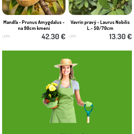
Mandľa - Prunus Amygdalus -
Vavrín pravý - Laurus Nobilis
na 90cm kmeni
L.- 50/70cm
42.30 €
13.30 €
s DPH
s DPH