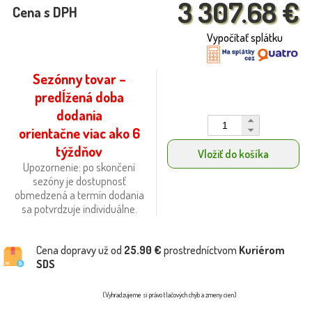
3 307.68 €
Cena s DPH
Vypočítať splátku
Sezónny tovar –
predĺžená doba
dodania
orientačne viac ako 6
týždňov
Vložiť do košíka
Upozornenie: po skončení
sezóny je dostupnosť
obmedzená a termín dodania
sa potvrdzuje individuálne.
Cena dopravy už od
25.90 €
prostredníctvom
Kuriérom
SDS
(Vyhradzujeme si právo tlačových chýb a zmeny cien)