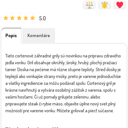
5.0
Popis
Komentáre
Tieto cortenové záhradné grily sú novinkou na prípravu zdravého
jedla vonku. Gril obsahuje okrúhly, široký, hrubý, plochý pražiaci
tanier. Doska na pečenie má rôzne stupne teploty. Stred dosky je
teplejší ako vonkajšie strany misky, preto je varenie jednoduchšie
a všetky ingrediencie sa môžu podávať spolu. Cortenový gril je
krásne navrhnutý a vytvára osobitný zážitok z varenia, spolu s
vašimi hosťami. Či už pomaly grilujete zeleninu, alebo
pripravujete steak či rybie mäso, objavíte úplne nový svet plný
možností pre varenie vonku. Môžete grilovať a piecť súčasne.