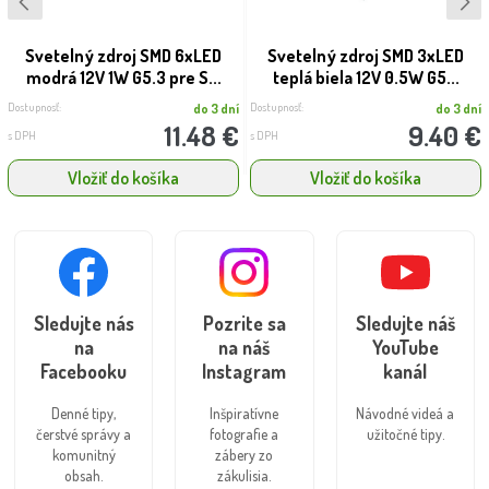
Svetelný zdroj SMD 6xLED
Svetelný zdroj SMD 3xLED
modrá 12V 1W G5.3 pre S...
teplá biela 12V 0.5W G5...
Dostupnosť:
Dostupnosť:
do 3 dní
do 3 dní
11.48 €
9.40 €
s DPH
s DPH
Vložiť do košíka
Vložiť do košíka
Sledujte nás
Pozrite sa
Sledujte náš
na
na náš
YouTube
Facebooku
Instagram
kanál
Denné tipy,
Inšpiratívne
Návodné videá a
čerstvé správy a
fotografie a
užitočné tipy.
komunitný
zábery zo
obsah.
zákulisia.