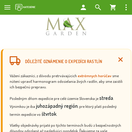
DÔLEŽITÉ OZNÁMENIE O EXPEDÍCII RASTLÍN
Vážení zákazníci, z dôvodu pretrvávajúcich
extrémnych horúčav
sme
nútení upraviť harmonogram odosielania živých rastlín, aby sme zaistili
ich bezpečnú prepravu.
streda
Posledným dňom expedície pre celé územie Slovenska je
.
juhozápadný región
Výnimkou je iba
, pre ktorý platí posledný
štvrtok
termín expedície vo
.
Všetky objednávky prijaté po týchto termínoch budú z bezpečnostných
dôvodov odoslané až nasledujúci pondelok. Ďakujeme za vaše