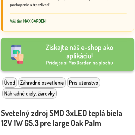
pochopenie a trpezlivosť.
Váš tím MAX GARDEN!
Získajte náš e-shop ako
aplikáciu!
Pridajte si MaxGarden na plochu
Úvod
Záhradné osvetlenie
Príslušenstvo
Náhradné diely, žiarovky
Svetelný zdroj SMD 3xLED teplá biela
12V 1W G5.3 pre large Oak Palm