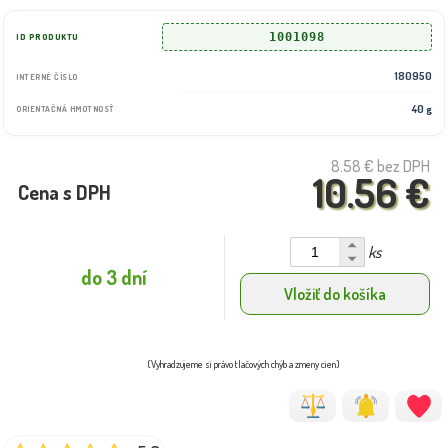
1001098
ID PRODUKTU
180950
INTERNÉ ČÍSLO
40 g
ORIENTAČNÁ HMOTNOSŤ
8.58 €
bez DPH
10.56 €
Cena s DPH
ks
do 3 dní
Vložiť do košíka
(Vyhradzujeme si právo tlačových chýb a zmeny cien)