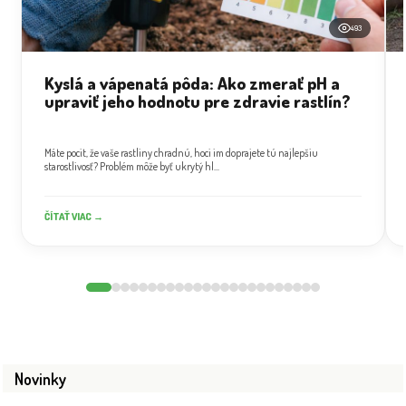
493
Kyslá a vápenatá pôda: Ako zmerať pH a
upraviť jeho hodnotu pre zdravie rastlín?
Máte pocit, že vaše rastliny chradnú, hoci im doprajete tú najlepšiu
starostlivosť? Problém môže byť ukrytý hl...
ČÍTAŤ VIAC →
Novinky