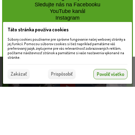
Sledujte nás na Facebooku
YouTube kanál
Instagram
Táto stránka používa cookies
Naše záhradné centrum
Súbory cookies používame pre správne fungovanie našej webovej stránky a
jej funkcií. Pomocou súborov cookies si tiež napríklad pamätáme váš
preferovaný jazyk, zvyšujeme pre vás relevantnosť zobrazovaných reklám,
počítame návštevnosť stránok a pamätáme si vaše nastavenia vykonané na
stránke.
Táto stránka používa súbory cookies, ktoré nám
pomáhajú poskytovať služby. Používaním našich
Súhlasím
Zakázať
Prispôsobiť
Povoliť všetko
služieb vyjadrujete súhlas s používaním súborov
cookies.
Viac informácií nájdete tu.
Svetelný zdroj SMD 3xLED teplá biela 12V 1W G5.3 pre large Oak Palm
Informácie pre zákazníkov
VLOŽIŤ DO KOŠÍKA
10.56 €
Blog
Obchodné podmienky