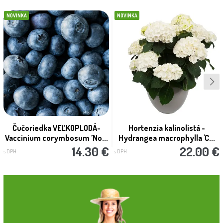
NOVINKA
NOVINKA
Čučoriedka VEĽKOPLODÁ-
Hortenzia kalinolistá -
Vaccinium corymbosum ´No...
Hydrangea macrophylla 'C...
14.30 €
22.00 €
s DPH
s DPH