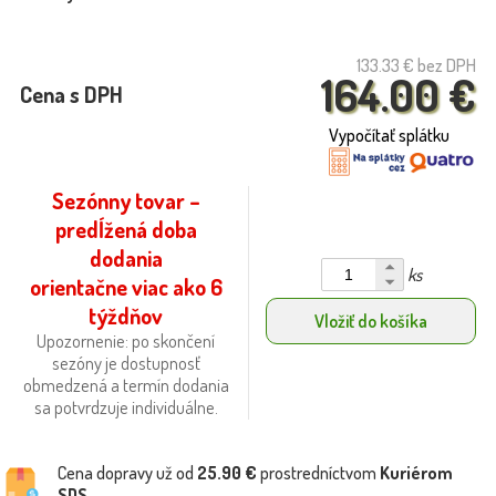
133.33 €
bez DPH
164.00 €
Cena s DPH
Vypočítať splátku
Sezónny tovar –
predĺžená doba
dodania
ks
orientačne viac ako 6
týždňov
Vložiť do košíka
Upozornenie: po skončení
sezóny je dostupnosť
obmedzená a termín dodania
sa potvrdzuje individuálne.
Cena dopravy už od
25.90 €
prostredníctvom
Kuriérom
SDS