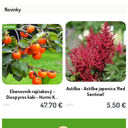
Novinky
NOVINKA
Astilba - Astilbe japonica ´Red
Ebenovník rajčiakový -
Sentinel´
Diospyros kaki - Hurmi K...
47.70 €
5.50 €
s DPH
s DPH