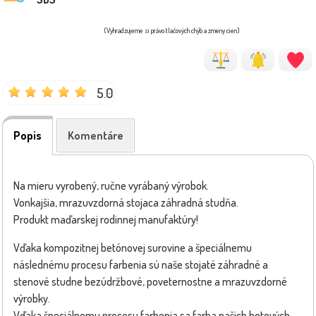
(Vyhradzujeme si právo tlačových chýb a zmeny cien)
5.0
Popis
Komentáre
Na mieru vyrobený, ručne vyrábaný výrobok.
Vonkajšia, mrazuvzdorná stojaca záhradná studňa.
Produkt maďarskej rodinnej manufaktúry!
Vďaka kompozitnej betónovej surovine a špeciálnemu
následnému procesu farbenia sú naše stojaté záhradné a
stenové studne bezúdržbové, poveternostne a mrazuvzdorné
výrobky.
Vďaka špeciálnemu procesu farbenia sa farba našich hotových