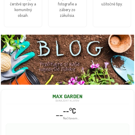
čerstvé správy a
fotografie a
užitočné tipy.
komunitný
zábery zo
obsah.
zákulisia.
MAX GARDEN
DUNAJSKÝ KLÁTOV
--°C
--
Načítavam...