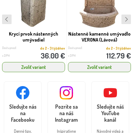
Krycí prvok nástenných
Nástenné kamenné umývadlo
umývadiel
VERONA (Lávová)
Dostupnosť:
Dostupnosť:
do 2 - 3 týždňov
do 2 - 3 týždňov
36.00 €
112.79 €
s DPH
s DPH
Zvoliť variant
Zvoliť variant
Sledujte nás
Pozrite sa
Sledujte náš
na
na náš
YouTube
Facebooku
Instagram
kanál
Denné tipy,
Inšpiratívne
Návodné videá a