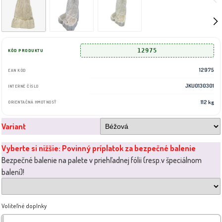
12975
KÓD PRODUKTU
12975
EAN KÓD
JKU0130301
INTERNÉ ČÍSLO
112 kg
ORIENTAČNÁ HMOTNOSŤ
Variant
Vyberte si nižšie: Povinný príplatok za bezpečné balenie
Bezpečné balenie na palete v priehľadnej fólii (resp.v špeciálnom
balení)!
Voliteľné doplnky