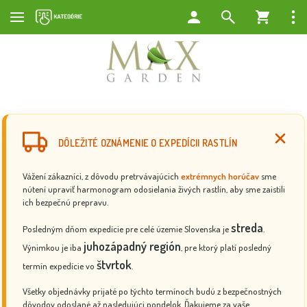
DÔLEŽITÉ OZNÁMENIE O EXPEDÍCII RASTLÍN
Vážení zákazníci, z dôvodu pretrvávajúcich
extrémnych horúčav
sme
nútení upraviť harmonogram odosielania živých rastlín, aby sme zaistili
ich bezpečnú prepravu.
streda
Posledným dňom expedície pre celé územie Slovenska je
.
juhozápadný región
Výnimkou je iba
, pre ktorý platí posledný
štvrtok
termín expedície vo
.
Všetky objednávky prijaté po týchto termínoch budú z bezpečnostných
dôvodov odoslané až nasledujúci pondelok. Ďakujeme za vaše