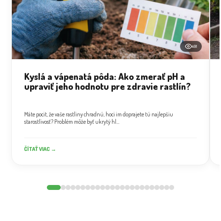
491
Kyslá a vápenatá pôda: Ako zmerať pH a
upraviť jeho hodnotu pre zdravie rastlín?
Máte pocit, že vaše rastliny chradnú, hoci im doprajete tú najlepšiu
starostlivosť? Problém môže byť ukrytý hl...
ČÍTAŤ VIAC →