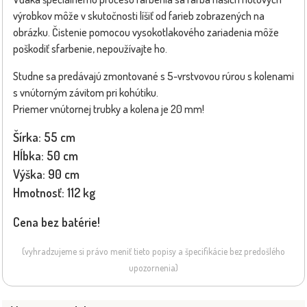
výrobkov môže v skutočnosti líšiť od farieb zobrazených na
obrázku. Čistenie pomocou vysokotlakového zariadenia môže
poškodiť sfarbenie, nepoužívajte ho.
Studne sa predávajú zmontované s 5-vrstvovou rúrou s kolenami
s vnútorným závitom pri kohútiku.
Priemer vnútornej trubky a kolena je 20 mm!
Šírka: 55 cm
Hĺbka: 50 cm
Výška: 90 cm
Hmotnosť: 112 kg
Cena bez batérie!
(vyhradzujeme si právo meniť tieto popisy a špecifikácie bez predošlého
upozornenia)