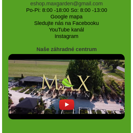
eshop.maxgarden@gmail.com
Po-Pi: 8:00 -18:00 So: 8:00 -13:00
Google mapa
Sledujte nás na Facebooku
YouTube kanál
Instagram
Naše záhradné centrum