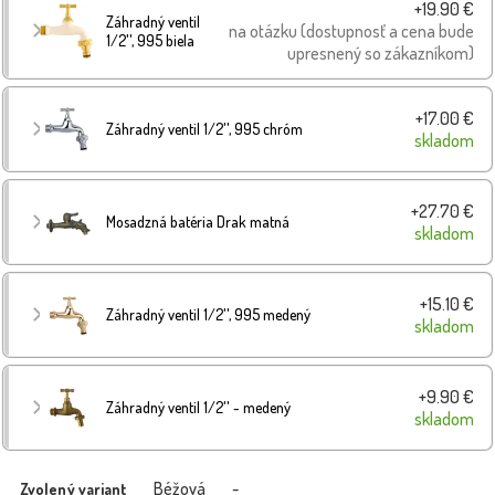
+19.90 €
Záhradný ventil
na otázku (dostupnosť a cena bude
1/2'', 995 biela
upresnený so zákazníkom)
+17.00 €
Záhradný ventil 1/2'', 995 chróm
skladom
+27.70 €
Mosadzná batéria Drak matná
skladom
+15.10 €
Záhradný ventil 1/2'', 995 medený
skladom
+9.90 €
Záhradný ventil 1/2'' - medený
skladom
Béžová
-
Zvolený variant