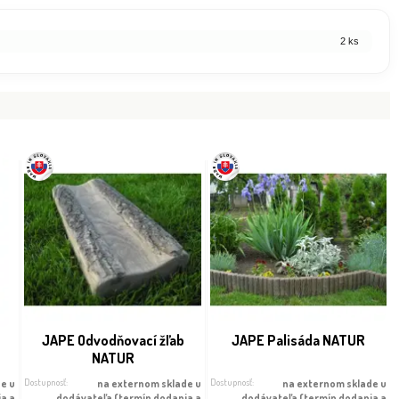
2 ks
JAPE Odvodňovací žľab
JAPE Palisáda NATUR
NATUR
Dostupnosť:
Dostupnosť:
e u
na externom sklade u
na externom sklade u
ia a
dodávateľa (termín dodania a
dodávateľa (termín dodania a