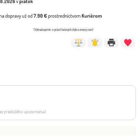
.8.2026
v
piatok
na dopravy už od
7.90 €
prostredníctvom
Kuriérom
(Vyhradzujeme si právo tlačových chýb a zmeny cien)
 bez predošlého upozornenia)