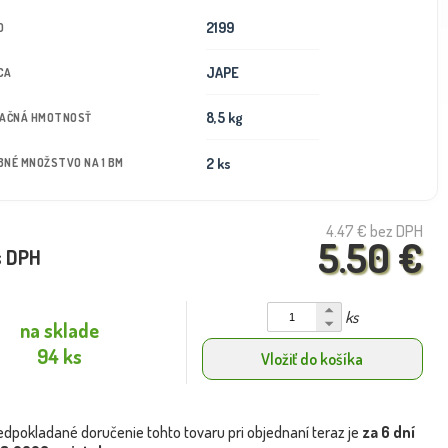
2199
D
JAPE
CA
8,5 kg
TAČNÁ HMOTNOSŤ
2 ks
NÉ MNOŽSTVO NA 1 BM
4.47 €
bez DPH
5.50 €
s DPH
ks
na sklade
94 ks
Vložiť do košíka
edpokladané doručenie tohto tovaru pri objednaní teraz je
za 6 dní