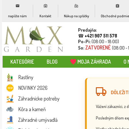
napíšte nám
Kontakt
Nákup na splátky
Obchodné podmie
Predajňa:
☎
+421 907 511 578
Po-Pi:
(08:00 - 18:00)
ZATVORENÉ
So:
(08:00 - 
KATEGÓRIE
BLOG
MOJA ZÁHRADA
O 
Rastliny
NOVINKY 2026
DÔLEŽIT
Záhradnícke potreby
Vážení zákazníci, z 
Kôra a kameň
Posledným dňom exp
Záhradné umývadlá
Všetky objednávky p