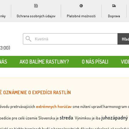
nky
Ochrana osobných údajov
Platobné možnosti
Doprava
Hľa
13:00)
NÁS
AKO BALÍME RASTLINY?
O NÁS PÍSALI
VID
É OZNÁMENIE O EXPEDÍCII RASTLÍN
dôvodu pretrvávajúcich
extrémnych horúčav
sme nútení upraviť harmonogram odos
streda
juhozápadný 
edície pre celé územie Slovenska je
. Výnimkou je iba
rijaté po týchto termínoch budú z bezpečnostných dôvodov odoslané až nasledujú