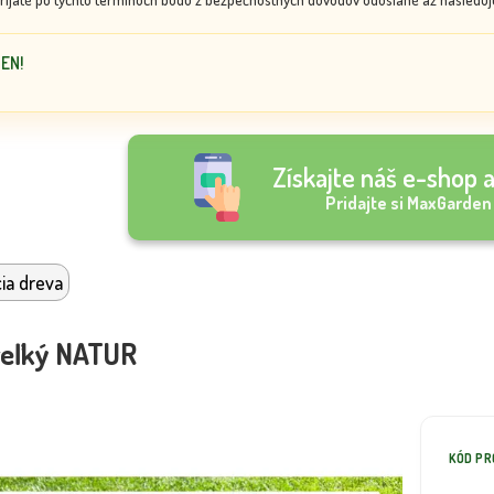
DEN!
Získajte náš e-shop a
Pridajte si MaxGarden
cia dreva
veľký NATUR
KÓD P