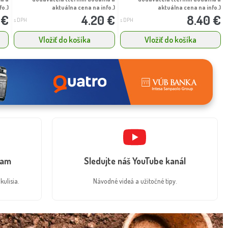
fo.)
aktuálna cena na info.)
aktuálna cena na info.)
 €
4.20 €
8.40 €
s DPH
s DPH
Vložiť do košíka
Vložiť do košíka
ram
Sledujte náš YouTube kanál
kulisia.
Návodné videá a užitočné tipy.