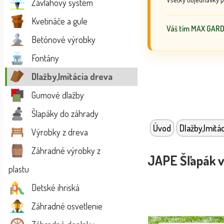
Závlahový systém
Kvetináče a gule
Váš tím MAX GAR
Betónové výrobky
Fontány
Dlažby,Imitácia dreva
Gumové dlažby
Šlapáky do záhrady
Úvod
Dlažby,Imitá
Výrobky z dreva
Záhradné výrobky z
JAPE Šľapák 
plastu
Detské ihriská
Záhradné osvetlenie