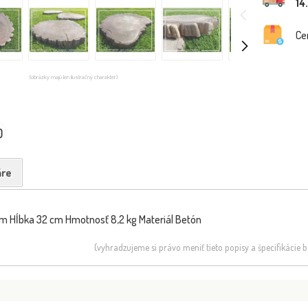
14
Ce
(obrázky majú len ilustračný charakter)
0
re
cm Hĺbka 32 cm Hmotnosť 8,2 kg Materiál Betón
(vyhradzujeme si právo meniť tieto popisy a špecifikácie