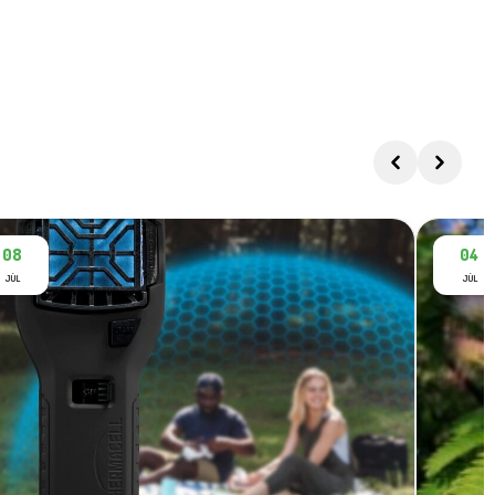
08
04
JÚL
JÚL