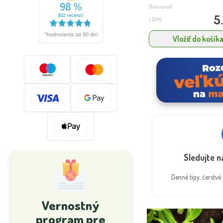
Dostupnosť:
5
s DPH
Vložiť do košík
Sledujte 
Denné tipy, čerstv
Vernostný
program pre