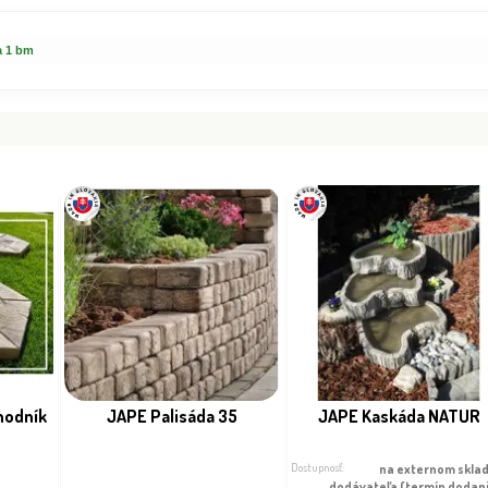
a 1 bm
hodník
JAPE Palisáda 35
JAPE Kaskáda NATUR
Dostupnosť:
na externom sklad
dodávateľa (termín dodan