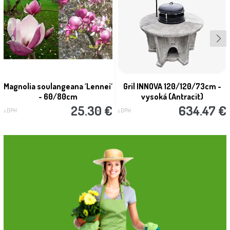
Magnolia soulangeana ´Lennei´
Gril INNOVA 120/120/73cm -
- 60/80cm
vysoká (Antracit)
25.30 €
634.47 €
s DPH
s DPH