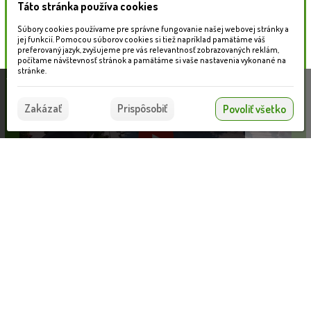
Táto stránka používa cookies
Naše záhradné centrum
Súbory cookies používame pre správne fungovanie našej webovej stránky a
jej funkcií. Pomocou súborov cookies si tiež napríklad pamätáme váš
preferovaný jazyk, zvyšujeme pre vás relevantnosť zobrazovaných reklám,
počítame návštevnosť stránok a pamätáme si vaše nastavenia vykonané na
stránke.
Táto stránka používa súbory cookies, ktoré nám
pomáhajú poskytovať služby. Používaním našich
Súhlasím
Zakázať
Prispôsobiť
Povoliť všetko
služieb vyjadrujete súhlas s používaním súborov
cookies.
Viac informácií nájdete tu.
JAPE Gazdovská dlažba
Informácie pre zákazníkov
VLOŽIŤ DO KOŠÍKA
7.50 €
Blog
Obchodné podmienky
Ochrana osobných údajov
Platobné možnosti
Cenník dopravy