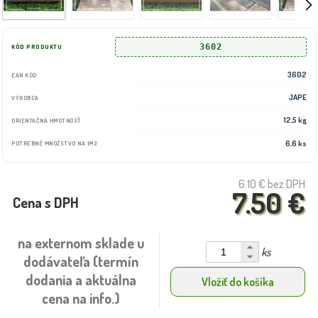
3602
KÓD PRODUKTU
3602
EAN KÓD
JAPE
VÝROBCA
12,5 kg
ORIENTAČNÁ HMOTNOSŤ
6,6 ks
POTREBNÉ MNOŽSTVO NA 1M2
6.10 €
bez DPH
7.50 €
Cena s DPH
na externom sklade u
ks
dodávateľa (termín
dodania a aktuálna
Vložiť do košíka
cena na info.)