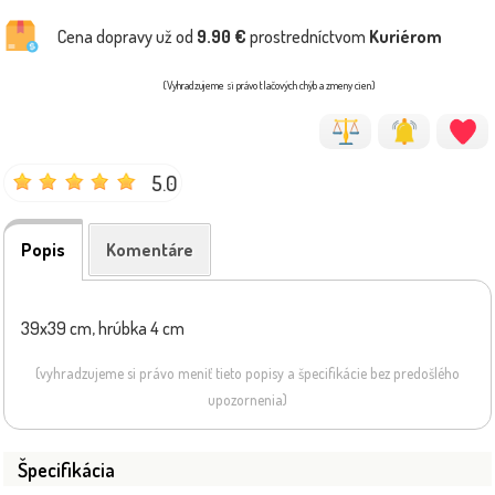
Cena dopravy už od
9.90 €
prostredníctvom
Kuriérom
(Vyhradzujeme si právo tlačových chýb a zmeny cien)
5.0
Popis
Komentáre
39x39 cm, hrúbka 4 cm
(vyhradzujeme si právo meniť tieto popisy a špecifikácie bez predošlého
upozornenia)
Špecifikácia