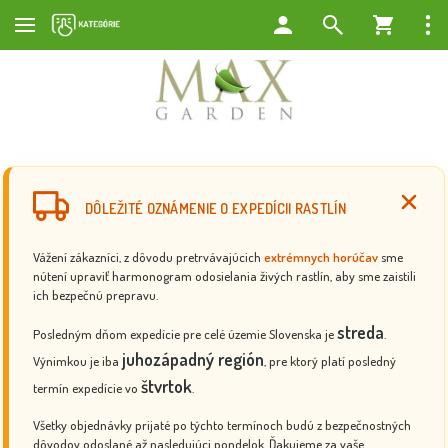
DÔLEŽITÉ OZNÁMENIE O EXPEDÍCII RASTLÍN
Vážení zákazníci, z dôvodu pretrvávajúcich
extrémnych horúčav
sme
nútení upraviť harmonogram odosielania živých rastlín, aby sme zaistili
ich bezpečnú prepravu.
streda
Posledným dňom expedície pre celé územie Slovenska je
.
juhozápadný región
Výnimkou je iba
, pre ktorý platí posledný
štvrtok
termín expedície vo
.
Všetky objednávky prijaté po týchto termínoch budú z bezpečnostných
dôvodov odoslané až nasledujúci pondelok. Ďakujeme za vaše