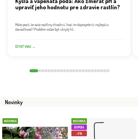
Kyslá a vápenatá pôda: Ako zmerať pH a
upraviť jeho hodnotu pre zdravie rastlín?
Máte pocit, že vaše rastliny chradnú, hoci im doprajete tú najlepšiu
starostlivosť? Problém môže byť ukrytý hl...
ČÍTAŤ VIAC →
Novinky
NOVINKA
NOVINKA
BOMBA
-2%