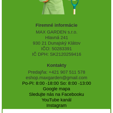
Firemné informácie
MAX GARDEN s.r.o.
Hlavná 241
930 21 Dunajský Klátov
IČO: 50283391
IČ DPH: SK2120259416
Kontakty
Predajňa: +421 907 511 578
eshop.maxgarden@gmail.com
Po-Pi: 8:00 -18:00 So: 8:00 -13:00
Google mapa
Sledujte nás na Facebooku
YouTube kanál
Instagram