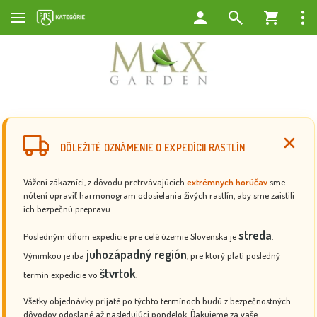
DÔLEŽITÉ OZNÁMENIE O EXPEDÍCII RASTLÍN
Vážení zákazníci, z dôvodu pretrvávajúcich
extrémnych horúčav
sme
nútení upraviť harmonogram odosielania živých rastlín, aby sme zaistili
ich bezpečnú prepravu.
streda
Posledným dňom expedície pre celé územie Slovenska je
.
juhozápadný región
Výnimkou je iba
, pre ktorý platí posledný
štvrtok
termín expedície vo
.
Všetky objednávky prijaté po týchto termínoch budú z bezpečnostných
dôvodov odoslané až nasledujúci pondelok. Ďakujeme za vaše