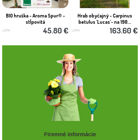
BIO hruška - Aroma Spur® -
Hrab obyčajný - Carpinus
stĺpovitá
betulus ´Lucas´- na 190...
45.80 €
163.60 €
s DPH
s DPH
Firemné informácie