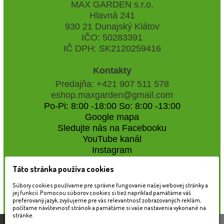
MAX GARDEN s.r.o.
Hlavná 241
930 21 Dunajský Klátov
IČO: 50283391
IČ DPH: SK2120259416
Kontakty
Predajňa: +421 907 511 578
eshop.maxgarden@gmail.com
Po-Pi: 8:00 -18:00 So: 8:00 -13:00
Google mapa
Sledujte nás na Facebooku
YouTube kanál
Instagram
Táto stránka používa cookies
Naše záhradné centrum
Súbory cookies používame pre správne fungovanie našej webovej stránky a
jej funkcií. Pomocou súborov cookies si tiež napríklad pamätáme váš
preferovaný jazyk, zvyšujeme pre vás relevantnosť zobrazovaných reklám,
počítame návštevnosť stránok a pamätáme si vaše nastavenia vykonané na
stránke.