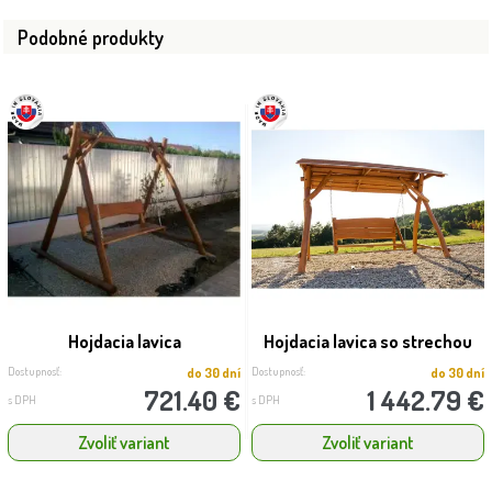
Podobné produkty
Hojdacia lavica
Hojdacia lavica so strechou
Dostupnosť:
Dostupnosť:
do 30 dní
do 30 dní
721.40 €
1 442.79 €
s DPH
s DPH
Zvoliť variant
Zvoliť variant