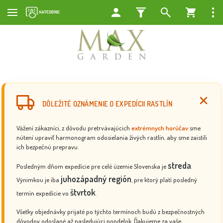
DÔLEŽITÉ OZNÁMENIE O EXPEDÍCII RASTLÍN
Vážení zákazníci, z dôvodu pretrvávajúcich
extrémnych horúčav
sme
nútení upraviť harmonogram odosielania živých rastlín, aby sme zaistili
ich bezpečnú prepravu.
streda
Posledným dňom expedície pre celé územie Slovenska je
.
juhozápadný región
Výnimkou je iba
, pre ktorý platí posledný
štvrtok
termín expedície vo
.
Všetky objednávky prijaté po týchto termínoch budú z bezpečnostných
dôvodov odoslané až nasledujúci pondelok. Ďakujeme za vaše