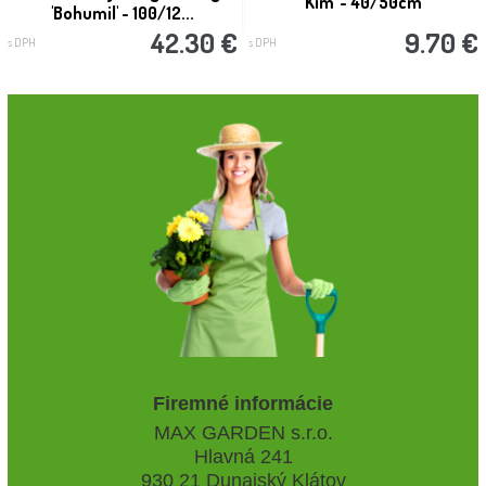
Kim' - 40/50cm
'Bohumil' - 100/12...
42.30 €
9.70 €
s DPH
s DPH
Firemné informácie
MAX GARDEN s.r.o.
Hlavná 241
930 21 Dunajský Klátov