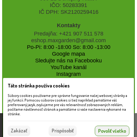
IČO: 50283391
IČ DPH: SK2120259416
Kontakty
Predajňa: +421 907 511 578
eshop.maxgarden@gmail.com
Po-Pi: 8:00 -18:00 So: 8:00 -13:00
Google mapa
Sledujte nás na Facebooku
YouTube kanál
Instagram
Táto stránka používa cookies
Naše záhradné centrum
Súbory cookies používame pre správne fungovanie našej webovej stránky a
jej funkcií. Pomocou súborov cookies si tiež napríklad pamätáme váš
preferovaný jazyk, zvyšujeme pre vás relevantnosť zobrazovaných reklám,
počítame návštevnosť stránok a pamätáme si vaše nastavenia vykonané na
stránke.
Táto stránka používa súbory cookies, ktoré nám
pomáhajú poskytovať služby. Používaním našich
Súhlasím
Zakázať
Prispôsobiť
Povoliť všetko
služieb vyjadrujete súhlas s používaním súborov