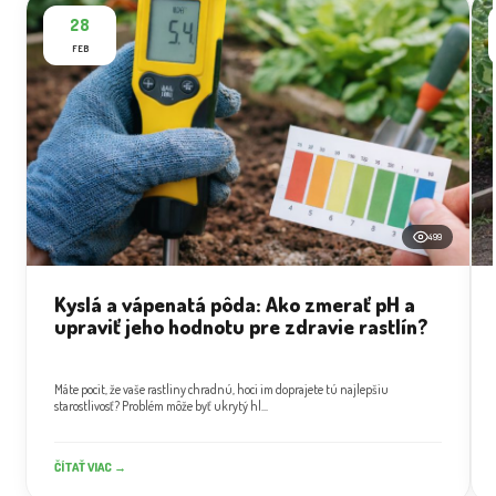
28
FEB
499
Kyslá a vápenatá pôda: Ako zmerať pH a
upraviť jeho hodnotu pre zdravie rastlín?
Máte pocit, že vaše rastliny chradnú, hoci im doprajete tú najlepšiu
starostlivosť? Problém môže byť ukrytý hl...
ČÍTAŤ VIAC →