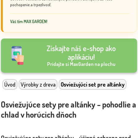
pochopenie a trpezlivosť.
Váš tím MAX GARDEN!
Získajte náš e-shop ako
aplikáciu!
Pridajte si MaxGarden na plochu
Úvod
Výrobky z dreva
Osviežujúci set pre altánky
Osviežujúce sety pre altánky – pohodlie a
chlad v horúcich dňoch
Osviežujúce sety pre altánky – účinná ochrana pred