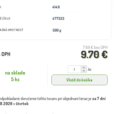
4149
D
477533
É ČÍSLO
500 g
TAČNÁ HMOTNOSŤ
7.89 €
bez DPH
9.70 €
s DPH
ks
na sklade
5 ks
Vložiť do košíka
edpokladané doručenie tohto tovaru pri objednaní teraz je
za 7 dní
.8.2026
v
štvrtok