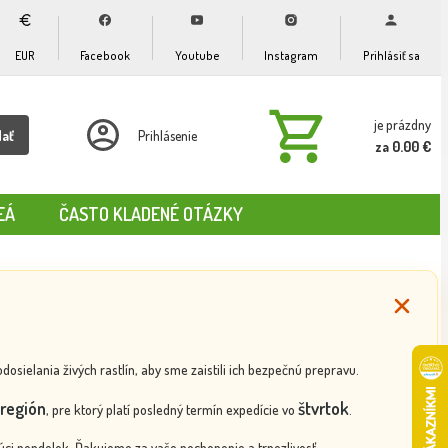
EUR
Facebook
Youtube
Instagram
Prihlásiť sa
je prázdny
dať
Prihlásenie
za 0.00 €
EÁ
ČASTO KLADENÉ OTÁZKY
ielania živých rastlín, aby sme zaistili ich bezpečnú prepravu.
región
štvrtok
, pre ktorý platí posledný termín expedície vo
.
ci pondelok. Ďakujeme za vaše pochopenie a trpezlivosť.