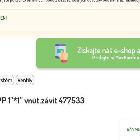
DEN!
Získajte náš e-shop a
Pridajte si MaxGarden
ystém
Ventily
P 1''*1'' vnút.závit 477533
KÓD P