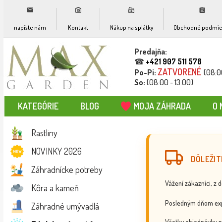
napíšte nám
Kontakt
Nákup na splátky
Obchodné podmie
Predajňa:
☎
+421 907 511 578
ZATVORENÉ
Po-Pi:
(08:0
So:
(08:00 - 13:00)
KATEGÓRIE
BLOG
MOJA ZÁHRADA
O 
Rastliny
NOVINKY 2026
DÔLEŽIT
Záhradnícke potreby
Vážení zákazníci, z 
Kôra a kameň
Posledným dňom exp
Záhradné umývadlá
Všetky objednávky p