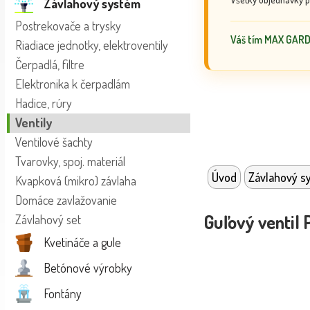
Závlahový systém
Postrekovače a trysky
Váš tím MAX GAR
Riadiace jednotky, elektroventily
Čerpadlá, filtre
Elektronika k čerpadlám
Hadice, rúry
Ventily
Ventilové šachty
Tvarovky, spoj. materiál
Úvod
Závlahový s
Kvapková (mikro) závlaha
Domáce zavlažovanie
Guľový ventil P
Závlahový set
Kvetináče a gule
Betónové výrobky
Fontány