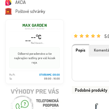
AKCIA
Poštové schránky
MAX GARDEN
DUNAJSKÝ KLÁTOV
--°C
5.
--
Načítavam...
Popis
Komentá
Odborné poradenstvo a tie
najkrajšie rastliny pre váš kúsok
raja.
Po-Pi:
OTVÁRAME: 08:00
So:
08:00 - 16:00
Podobné produkty