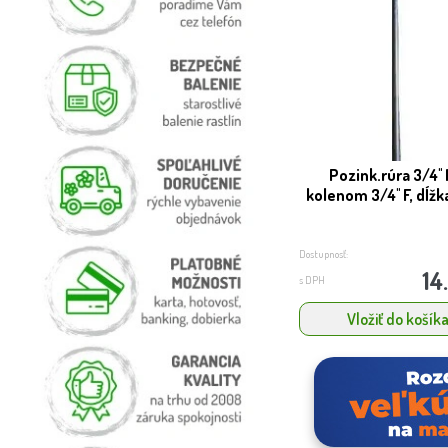
Pozink.rúra 3/4'' 
kolenom 3/4'' F, dĺžka
Dostupnosť:
14
s DPH
Vložiť do košík