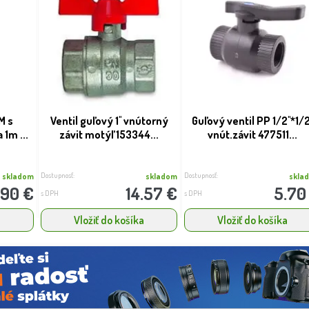
M s
Ventil guľový 1'' vnútorný
Guľový ventil PP 1/2''*1/2
 1m ...
závit motýľ 153344...
vnút.závit 477511...
Dostupnosť:
Dostupnosť:
skladom
skladom
skla
.90 €
14.57 €
5.70
s DPH
s DPH
a
Vložiť do košíka
Vložiť do košíka