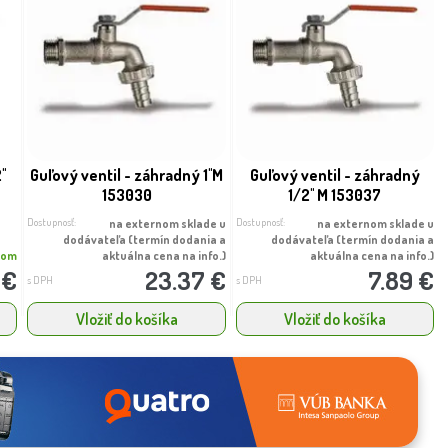
''
Guľový ventil - záhradný 1''M
Guľový ventil - záhradný
153030
1/2'' M 153037
Dostupnosť:
Dostupnosť:
na externom sklade u
na externom sklade u
dodávateľa (termín dodania a
dodávateľa (termín dodania a
dom
aktuálna cena na info.)
aktuálna cena na info.)
 €
23.37 €
7.89 €
s DPH
s DPH
Vložiť do košíka
Vložiť do košíka