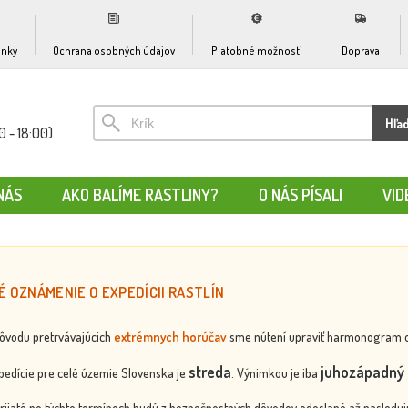
nky
Ochrana osobných údajov
Platobné možnosti
Doprava
Hľa
0 - 18:00)
NÁS
AKO BALÍME RASTLINY?
O NÁS PÍSALI
VID
É OZNÁMENIE O EXPEDÍCII RASTLÍN
dôvodu pretrvávajúcich
extrémnych horúčav
sme nútení upraviť harmonogram odos
streda
juhozápadný 
edície pre celé územie Slovenska je
. Výnimkou je iba
rijaté po týchto termínoch budú z bezpečnostných dôvodov odoslané až nasledujú