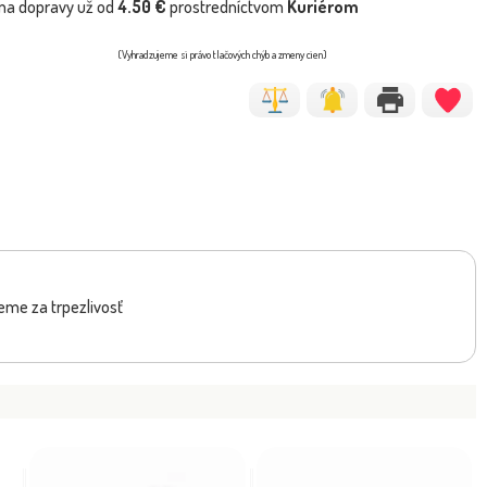
na dopravy už od
4.50 €
prostredníctvom
Kuriérom
(Vyhradzujeme si právo tlačových chýb a zmeny cien)
eme za trpezlivosť