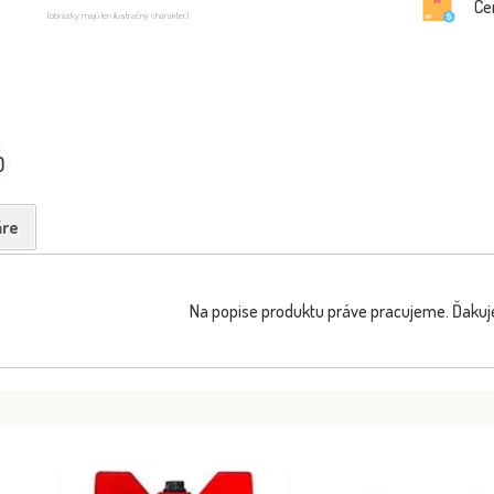
Ce
(obrázky majú len ilustračný charakter)
0
re
Na popise produktu práve pracujeme. Ďakuj