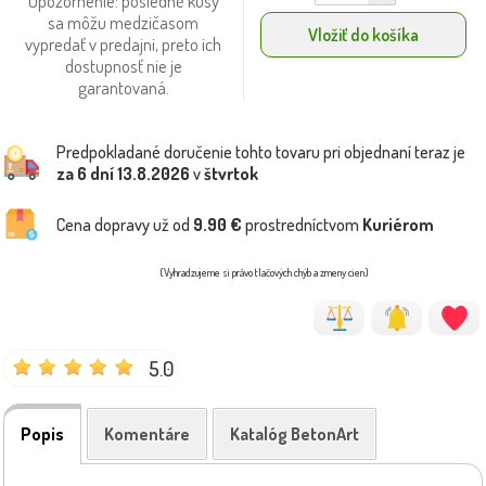
Upozornenie: posledné kusy
sa môžu medzičasom
Vložiť do košíka
vypredať v predajni, preto ich
dostupnosť nie je
garantovaná.
Predpokladané doručenie tohto tovaru pri objednaní teraz je
za 6 dní
13.8.2026
v
štvrtok
Cena dopravy už od
9.90 €
prostredníctvom
Kuriérom
(Vyhradzujeme si právo tlačových chýb a zmeny cien)
5.0
Popis
Komentáre
Katalóg BetonArt