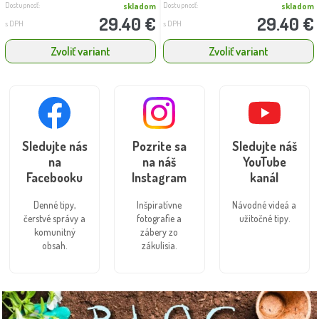
Dostupnosť:
Dostupnosť:
skladom
skladom
29.40 €
29.40 €
s DPH
s DPH
Zvoliť variant
Zvoliť variant
Sledujte nás
Pozrite sa
Sledujte náš
na
na náš
YouTube
Facebooku
Instagram
kanál
Denné tipy,
Inšpiratívne
Návodné videá a
čerstvé správy a
fotografie a
užitočné tipy.
komunitný
zábery zo
obsah.
zákulisia.