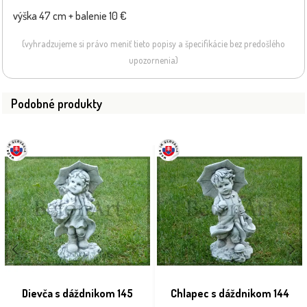
výška 47 cm + balenie 10 €
(vyhradzujeme si právo meniť tieto popisy a špecifikácie bez predošlého
upozornenia)
Podobné produkty
Dievča s dáždnikom 145
Chlapec s dáždnikom 144