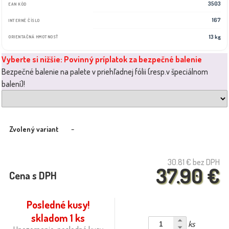
3503
EAN KÓD
167
INTERNÉ ČÍSLO
13 kg
ORIENTAČNÁ HMOTNOSŤ
Vyberte si nižšie: Povinný príplatok za bezpečné balenie
Bezpečné balenie na palete v priehľadnej fólii (resp.v špeciálnom
balení)!
-
Zvolený variant
30.81 €
bez DPH
37.90 €
Cena s DPH
Posledné kusy!
skladom 1 ks
ks