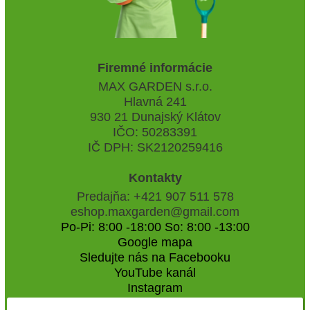
Firemné informácie
MAX GARDEN s.r.o.
Hlavná 241
930 21 Dunajský Klátov
IČO: 50283391
IČ DPH: SK2120259416
Kontakty
Predajňa: +421 907 511 578
eshop.maxgarden@gmail.com
Po-Pi: 8:00 -18:00 So: 8:00 -13:00
Google mapa
Sledujte nás na Facebooku
YouTube kanál
Instagram