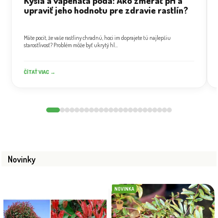
Kyslá a vápenatá pôda: Ako zmerať pH a
upraviť jeho hodnotu pre zdravie rastlín?
Máte pocit, že vaše rastliny chradnú, hoci im doprajete tú najlepšiu
starostlivosť? Problém môže byť ukrytý hl...
ČÍTAŤ VIAC →
Novinky
NOVINKA