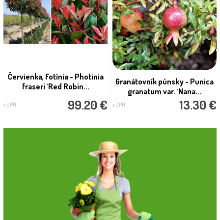
Červienka, Fotínia - Photinia
Granátovník púnsky - Punica
fraseri ´Red Robin...
granatum var. ´Nana...
99.20 €
13.30 €
s DPH
s DPH