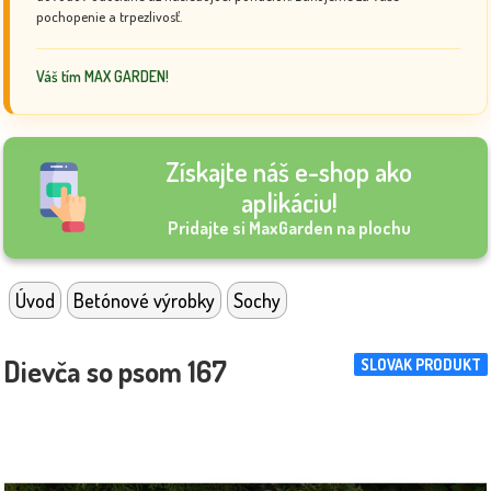
pochopenie a trpezlivosť.
Váš tím MAX GARDEN!
Získajte náš e-shop ako
aplikáciu!
Pridajte si MaxGarden na plochu
Úvod
Betónové výrobky
Sochy
Dievča so psom 167
SLOVAK PRODUKT