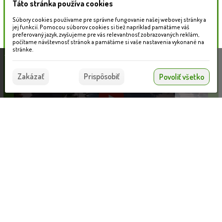
Táto stránka používa cookies
Naše záhradné centrum
Súbory cookies používame pre správne fungovanie našej webovej stránky a
jej funkcií. Pomocou súborov cookies si tiež napríklad pamätáme váš
preferovaný jazyk, zvyšujeme pre vás relevantnosť zobrazovaných reklám,
počítame návštevnosť stránok a pamätáme si vaše nastavenia vykonané na
stránke.
Táto stránka používa súbory cookies, ktoré nám
pomáhajú poskytovať služby. Používaním našich
Súhlasím
Zakázať
Prispôsobiť
Povoliť všetko
služieb vyjadrujete súhlas s používaním súborov
cookies.
Viac informácií nájdete tu.
Dievča so psom 167
Informácie pre zákazníkov
VLOŽIŤ DO KOŠÍKA
37.90 €
Blog
Obchodné podmienky
Ochrana osobných údajov
Platobné možnosti
Cenník dopravy