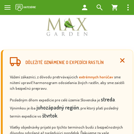
DÔLEŽITÉ OZNÁMENIE O EXPEDÍCII RASTLÍN
Vážení zákazníci, z dôvodu pretrvávajúcich
extrémnych horúčav
sme
nútení upraviť harmonogram odosielania živých rastlín, aby sme zaistili
ich bezpečnú prepravu.
streda
Posledným dňom expedície pre celé územie Slovenska je
.
juhozápadný región
Výnimkou je iba
, pre ktorý platí posledný
štvrtok
termín expedície vo
.
Všetky objednávky prijaté po týchto termínoch budú z bezpečnostných
dôvodov odoslané až nasledujúci pondelok. Ďakujeme za vaše