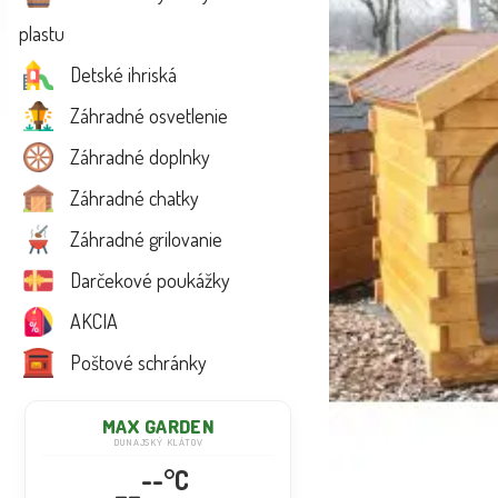
plastu
Detské ihriská
Záhradné osvetlenie
Záhradné doplnky
Záhradné chatky
Záhradné grilovanie
Darčekové poukážky
AKCIA
Poštové schránky
MAX GARDEN
DUNAJSKÝ KLÁTOV
--°C
--