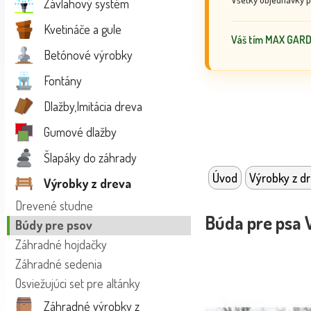
Závlahový systém
Kvetináče a gule
Váš tím MAX GAR
Betónové výrobky
Fontány
Dlažby,Imitácia dreva
Gumové dlažby
Šlapáky do záhrady
Úvod
Výrobky z d
Výrobky z dreva
Drevené studne
Búda pre psa 
Búdy pre psov
Záhradné hojdačky
Záhradné sedenia
Osviežujúci set pre altánky
Záhradné výrobky z