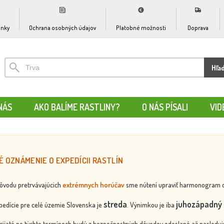
nky
Ochrana osobných údajov
Platobné možnosti
Doprava
Hľa
NÁS
AKO BALÍME RASTLINY?
O NÁS PÍSALI
VID
É OZNÁMENIE O EXPEDÍCII RASTLÍN
dôvodu pretrvávajúcich
extrémnych horúčav
sme nútení upraviť harmonogram odos
streda
juhozápadný 
edície pre celé územie Slovenska je
. Výnimkou je iba
rijaté po týchto termínoch budú z bezpečnostných dôvodov odoslané až nasledujú