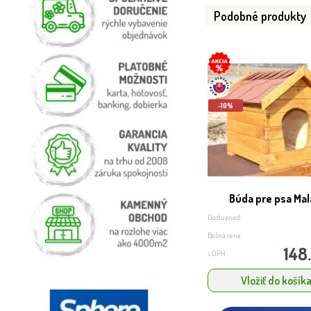
Podobné produkty
-10%
Búda pre psa Mal
Dostupnosť:
Bežná cena
148
s DPH
Vložiť do košík