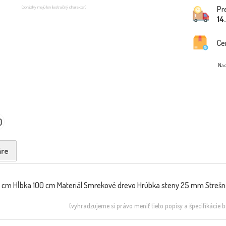
(obrázky majú len ilustračný charakter)
Pr
14
Ce
Na d
0
re
0 cm Hĺbka 100 cm Materiál Smrekové drevo Hrúbka steny 25 mm Strešná
(vyhradzujeme si právo meniť tieto popisy a špecifikácie