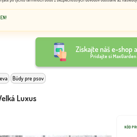
DEN!
Získajte náš e-shop a
Pridajte si MaxGarden
reva
Búdy pre psov
Veľká Luxus
KÓD P