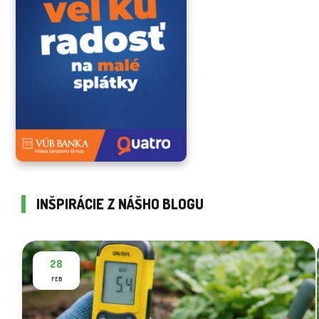
INŠPIRÁCIE Z NÁŠHO BLOGU
28
FEB