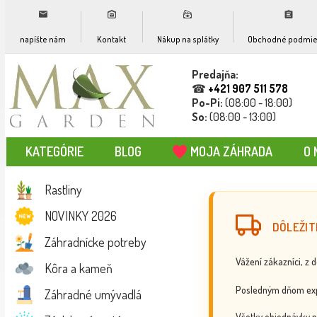
napíšte nám
Kontakt
Nákup na splátky
Obchodné podmie
Predajňa:
☎
+421 907 511 578
Po-Pi:
(08:00 - 18:00)
So:
(08:00 - 13:00)
KATEGÓRIE
BLOG
MOJA ZÁHRADA
O 
Rastliny
NOVINKY 2026
DÔLEŽIT
Záhradnícke potreby
Vážení zákazníci, z 
Kôra a kameň
Posledným dňom exp
Záhradné umývadlá
Všetky objednávky p