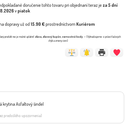
edpokladané doručenie tohto tovaru pri objednaní teraz je
za 5 dní
.8.2026
v
piatok
na dopravy už od
15.90 €
prostredníctvom
Kuriérom
aný produkt nie je možné uplatniť:
zľava, zľavový kupón, vernostné body
(Vyhradzujeme si právo tlačových
chýb a zmeny cien)
 krytina Asfaltový šindel
 bez predošlého upozornenia)