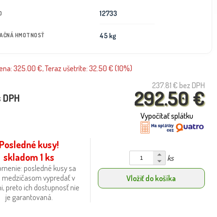
12733
D
45 kg
TAČNÁ HMOTNOSŤ
na: 325.00 €, Teraz ušetríte: 32.50 € (10%)
237.81 €
bez DPH
292.50 €
s DPH
Vypočítať splátku
Posledné kusy!
skladom 1 ks
ks
rnenie: posledné kusy sa
 medzičasom vypredať v
Vložiť do košíka
i, preto ich dostupnosť nie
je garantovaná.