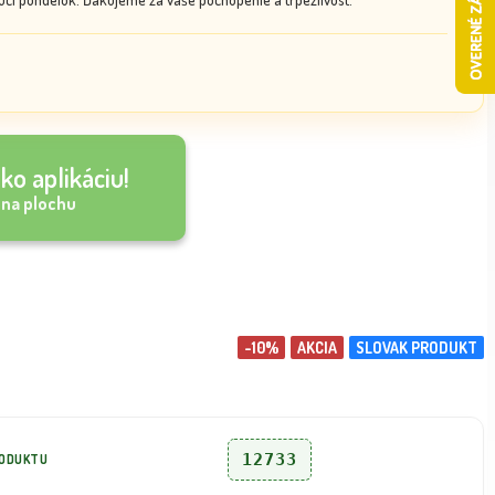
ko aplikáciu!
 na plochu
-10%
AKCIA
SLOVAK PRODUKT
12733
RODUKTU