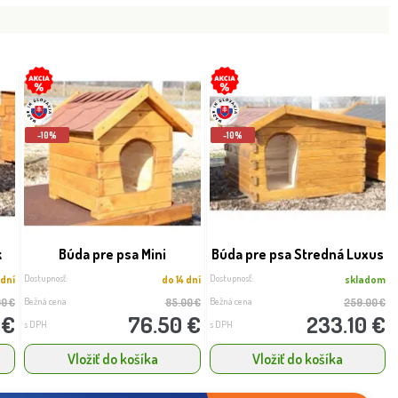
-10%
-10%
k
Búda pre psa Mini
Búda pre psa Stredná Luxus
Dostupnosť:
Dostupnosť:
 dní
do 14 dní
skladom
Bežná cena
Bežná cena
00 €
85.00 €
259.00 €
 €
76.50 €
233.10 €
s DPH
s DPH
Vložiť do košíka
Vložiť do košíka