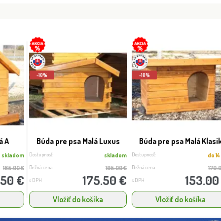
-10%
-10%
á A
Búda pre psa Malá Luxus
Búda pre psa Malá Klasi
Dostupnosť:
Dostupnosť:
skladom
skladom
do 14
Bežná cena
Bežná cena
165.00 €
195.00 €
170.
.50 €
175.50 €
153.00
s DPH
s DPH
a
Vložiť do košíka
Vložiť do košíka