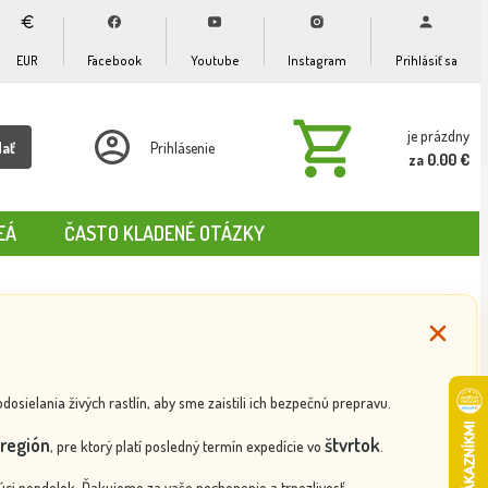
EUR
Facebook
Youtube
Instagram
Prihlásiť sa
je prázdny
dať
Prihlásenie
za 0.00 €
EÁ
ČASTO KLADENÉ OTÁZKY
ielania živých rastlín, aby sme zaistili ich bezpečnú prepravu.
región
štvrtok
, pre ktorý platí posledný termín expedície vo
.
ci pondelok. Ďakujeme za vaše pochopenie a trpezlivosť.