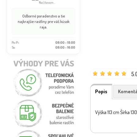
Načítavam...
Odborné poradenstvo a tie
najkrajšie rastliny pre váš kúsok
raja.
Po-Pi:
08:00 - 18:00
So:
08:00 - 16:00
5.
Popis
Komentá
Výška 113 cm Šírka 13