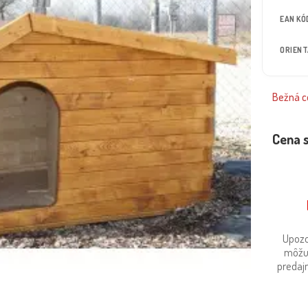
EAN KÓ
ORIEN
Bežná ce
Cena 
Upozo
môžu
predajn