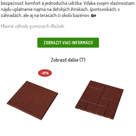
bezpečnosť, komfort a jednoduchá údržba. Vďaka svojim vlastnostiam
nájdu uplatnenie najmä na detských ihriskách, športoviskách, v
záhradách, ale aj na terasách či okolo bazénov. 🏡
Hlavné výhody gumových dlažieb:
výborné tlmenie nárazov a ochrana proti úrazom
ZOBRAZIŤ VIAC INFORMÁCIÍ
protišmykový povrch vhodný aj za mokra
jednoduchá montáž a demontáž
Zobraziť ďalšie (7)
vysoká odolnosť voči počasiu, UV žiareniu a opotrebeniu
-16%
Vybrať si môžete z rôznych farieb, rozmerov a povrchových úprav.
Naše gumové dlažby sú vhodné aj pre verejné priestory a spĺňajú
všetky bezpečnostné normy.
💡 Tip: Pre ešte vyššiu bezpečnosť na detskom ihrisku kombinujte
gumové dlažby s
tieniacimi sieťami
, ktoré ochránia pred slnkom či
vetrom.
📦 Produkty doručíme rýchlo a bezpečne – vlastnou dopravou alebo
kuriérom.