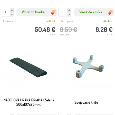
Vložiť do košíka
Vložiť do košíka
Dostupnosť:
do 14 dní
Dostupnosť:
skladom
50.48 €
9.50 €
8.20 €
s DPH
bežná cena
s DPH
NÁBEHOVÁ HRANA PRIAMA (Zelená
Spojovacie kríže
500x107x25mm)