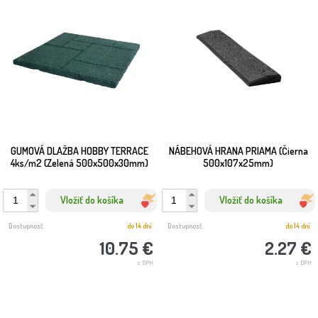
GUMOVÁ DLAŽBA HOBBY TERRACE
NÁBEHOVÁ HRANA PRIAMA (Čierna
4ks/m2 (Zelená 500x500x30mm)
500x107x25mm)
Vložiť do košíka
Vložiť do košíka
Dostupnosť:
do 14 dní
Dostupnosť:
do 14 dní
10.75 €
2.27 €
s DPH
s DPH