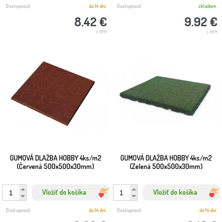
Dostupnosť:
do 14 dní
Dostupnosť:
skladom
8.42 €
9.92 €
s DPH
s DPH
GUMOVÁ DLAŽBA HOBBY 4ks/m2
GUMOVÁ DLAŽBA HOBBY 4ks/m2
(Červená 500x500x30mm)
(Zelená 500x500x30mm)
Vložiť do košíka
Vložiť do košíka
Dostupnosť:
do 14 dní
Dostupnosť:
do 14 dní