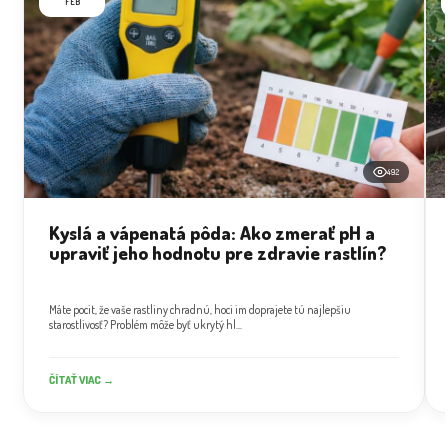
FEB
492
Kyslá a vápenatá pôda: Ako zmerať pH a
upraviť jeho hodnotu pre zdravie rastlín?
Máte pocit, že vaše rastliny chradnú, hoci im doprajete tú najlepšiu
starostlivosť? Problém môže byť ukrytý hl...
ČÍTAŤ VIAC →