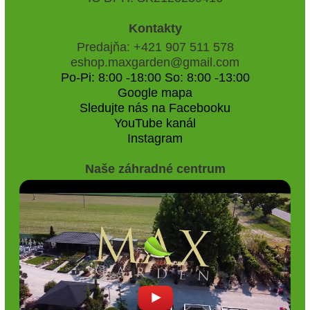
Kontakty
Predajňa: +421 907 511 578
eshop.maxgarden@gmail.com
Po-Pi: 8:00 -18:00 So: 8:00 -13:00
Google mapa
Sledujte nás na Facebooku
YouTube kanál
Instagram
Naše záhradné centrum