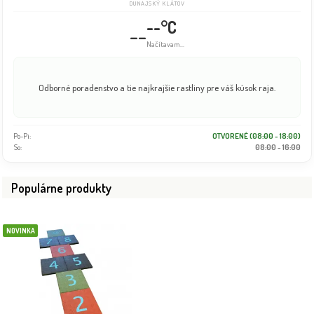
DUNAJSKÝ KLÁTOV
--°C
--
Info dočasne nedostupné
Odborné poradenstvo a tie najkrajšie rastliny pre váš kúsok raja.
Po-Pi:
OTVORENÉ (08:00 - 18:00)
So:
08:00 - 16:00
Populárne produkty
NOVINKA