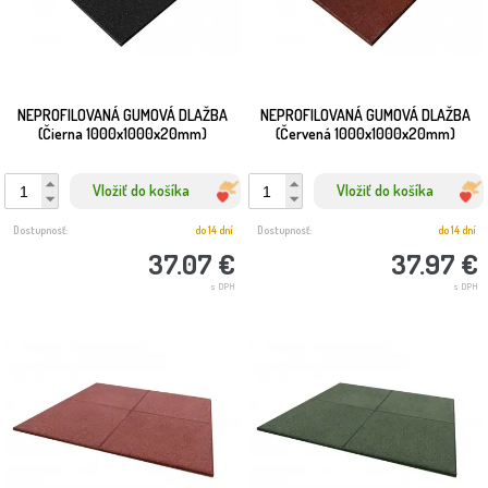
NEPROFILOVANÁ GUMOVÁ DLAŽBA
NEPROFILOVANÁ GUMOVÁ DLAŽBA
(Čierna 1000x1000x20mm)
(Červená 1000x1000x20mm)
Vložiť do košíka
Vložiť do košíka
Dostupnosť:
do 14 dní
Dostupnosť:
do 14 dní
37.07 €
37.97 €
s DPH
s DPH