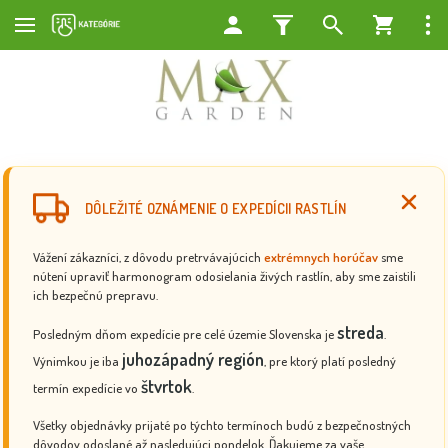
DÔLEŽITÉ OZNÁMENIE O EXPEDÍCII RASTLÍN
Vážení zákazníci, z dôvodu pretrvávajúcich
extrémnych horúčav
sme
nútení upraviť harmonogram odosielania živých rastlín, aby sme zaistili
ich bezpečnú prepravu.
streda
Posledným dňom expedície pre celé územie Slovenska je
.
juhozápadný región
Výnimkou je iba
, pre ktorý platí posledný
štvrtok
termín expedície vo
.
Všetky objednávky prijaté po týchto termínoch budú z bezpečnostných
dôvodov odoslané až nasledujúci pondelok. Ďakujeme za vaše