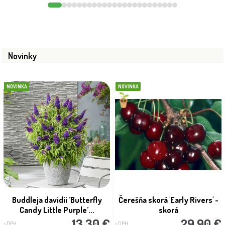
Novinky
NOVINKA
NOVINKA
Buddleja davidii ´Butterfly
Čerešňa skorá 'Early Rivers' -
Candy Little Purple´...
skorá
13.30 €
29.90 €
s DPH
s DPH