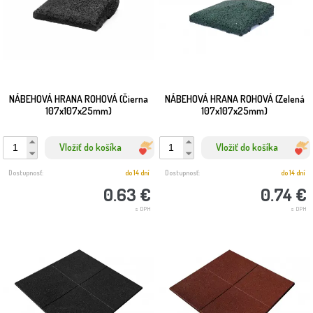
NÁBEHOVÁ HRANA ROHOVÁ (Čierna
NÁBEHOVÁ HRANA ROHOVÁ (Zelená
107x107x25mm)
107x107x25mm)
Vložiť do košíka
Vložiť do košíka
Dostupnosť:
do 14 dní
Dostupnosť:
do 14 dní
0.63 €
0.74 €
s DPH
s DPH