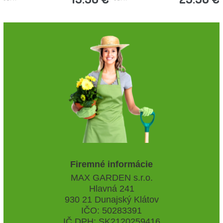
Firemné informácie
MAX GARDEN s.r.o.
Hlavná 241
930 21 Dunajský Klátov
IČO: 50283391
IČ DPH: SK2120259416