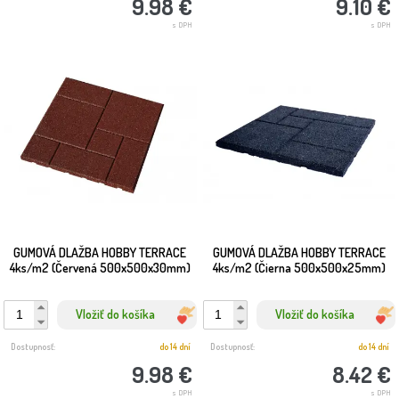
9.98 €
9.10 €
s DPH
s DPH
GUMOVÁ DLAŽBA HOBBY TERRACE
GUMOVÁ DLAŽBA HOBBY TERRACE
4ks/m2 (Červená 500x500x30mm)
4ks/m2 (Čierna 500x500x25mm)
Vložiť do košíka
Vložiť do košíka
Dostupnosť:
do 14 dní
Dostupnosť:
do 14 dní
9.98 €
8.42 €
s DPH
s DPH